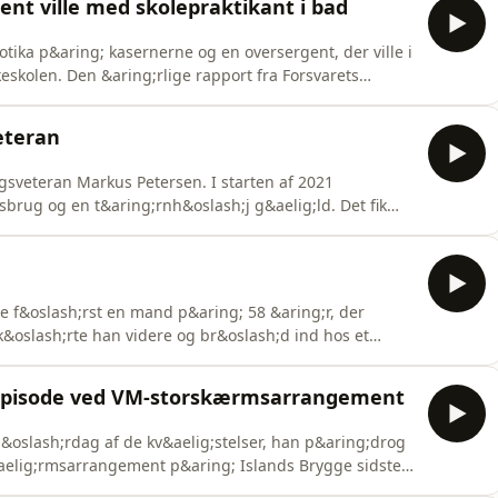
ent ville med skolepraktikant i bad
ika p&aring; kasernerne og en oversergent, der ville i
eskolen. Den &aring;rlige rapport fra Forsvarets
forf&oslash;lger milit&aelig;re straffesager, er landet.
ige sager. Bjarke Vestesen har pl&oslash;jet sig
eteran
gsveteran Markus Petersen. I starten af 2021
rug og en t&aring;rnh&oslash;j g&aelig;ld. Det fik
til at modtage en kuffert med 50 kilo amfetamin p&aring;
 Boulevard i K&oslash;benhavn. Hans rolle i den
e f&oslash;rst en mand p&aring; 58 &aring;r, der
s k&oslash;rte han videre og br&oslash;d ind hos et
Han jagtede dem rundt i huset, men drabsfors&oslash;get
det med en guitar. Den i dag 33-&aring;rige mand -
dsepisode ved VM-storskærmsarrangement
&oslash;rdag af de kv&aelig;stelser, han p&aring;drog
&aelig;rmsarrangement p&aring; Islands Brygge sidste
t sigtet i sagen. I dagens afsnit fort&aelig;ller