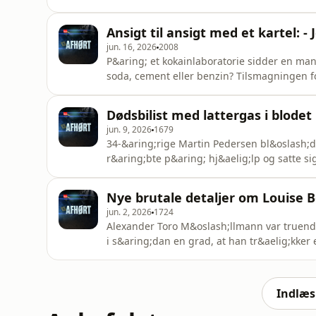
gerningsmand i en grov voldssag og v&aelig
gade. I interviews med Ekstra Bladet har han
Ansigt til ansigt med et kartel: 
gerne vil v&aelig;r
jun. 16, 2026
2008
P&aring; et kokainlaboratorie sidder en ma
soda, cement eller benzin? Tilsmagningen 
blot fingeren og smager til, som var det en 
smage. Kokainens rejse fra blad til bane er 
Dødsbilist med lattergas i blodet
dokumenteret st
jun. 9, 2026
1679
34-&aring;rige Martin Pedersen bl&oslash;d
r&aring;bte p&aring; hj&aelig;lp og satte s
havde siddet og r&oslash;get cigaretter. Men
har anholdt en kvinde, der er sigtet for dra
Nye brutale detaljer om Louise B
drab. I en lejet bi
jun. 2, 2026
1724
Alexander Toro M&oslash;llmann var truende
i s&aring;dan en grad, at han tr&aelig;kker
Louse Borglit med 11 knivstik i Elverparken i
&aring;rti senere, da han blev id&oslash;mt l
fjerndrab, hv
Indlæs 