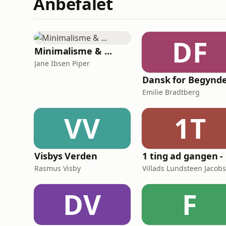
Anbefalet
DF
Minimalisme & ...
Jane Ibsen Piper
Dansk for Begynd
Emilie Bradtberg
VV
1T
Visbys Verden
1 
Rasmus Visby
DV
F