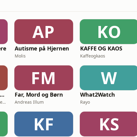
AP
KO
ere
Autisme på Hjernen
KAFFE OG KAOS
Molis
Kaffeogkaos
FM
W
ting ad gangen - Naturvidenskab skåret ud i pap
Far, Mord og Børn
What2Watch
Villads Lundsteen Jacobsen & Tobias Wang Bjerg
Andreas Illum
Rayo
KF
KS