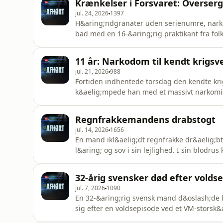
Krænkelser i Forsvaret: Overserg
v&aelig;kke
jul. 24, 2026
1397
H&aring;ndgranater uden serienumre, narkot
bad med en 16-&aring;rig praktikant fra folk
Audit&oslash;rkorps, som efterforsker og rets
I 2025 unders&oslash;gte man 1.826 forskell
11 år: Narkodom til kendt krigsv
igennem rapporte
jul. 21, 2026
988
Fortiden indhentede torsdag den kendte kri
k&aelig;mpede han med et massivt narkomisb
ham i januar samme &aring;r til at sige ja 
en parkeringsplads p&aring; H.C. Andersens
Regnfrakkemandens drabstogt
modtagelse - og en lignende sa
jul. 14, 2026
1656
En mand ikl&aelig;dt regnfrakke dr&aelig;bt
l&aring; og sov i sin lejlighed. I sin blodru
&aelig;gtepar for igen at sl&aring; ihjel. 
mislykkedes, da konen slog morderen i hove
32-årig svensker død efter vol
regnfrakkemanden -
jul. 7, 2026
1090
En 32-&aring;rig svensk mand d&oslash;de l
sig efter en voldsepisode ved et VM-storsk
tirsdag. En 31-&aring;rig mand er siden bleve