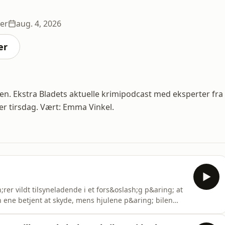
er
aug. 4, 2026
er
den. Ekstra Bladets aktuelle krimipodcast med eksperter fra
er tirsdag. Vært: Emma Vinkel.
;rer vildt tilsyneladende i et fors&oslash;g p&aring; at
en ene betjent at skyde, mens hjulene p&aring; bilen
ent ogs&aring; at affyre skud. F&oslash;reren af bilen
med at blive ramt i ryggen. Skyderiet i Tingbjerg