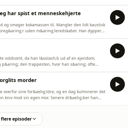
;ret offer, da han blev skudt p&aring; &aring;ben
 fortalt om, hvordan det liv er slut, og hvordan han
- Jeg har spist et menneskehjerte
nd og smager kokamassen til. Mangler den lidt kaustisk
foreg&aring;r uden m&aring;leredskaber. Han dypper
k&oslash;dsovs, han lige pr&aelig;cis ved, hvordan skal
brutal og blodig, og fotojournalist Mads Nissen har
te voldsomt, da han l&oslash;b ud af en ejendom,
ig p&aring; den trappesten, hvor han s&aring; ofte
 han ender med at d&oslash; af sine skader. Politiet
bet. Jens Anton Havskov fort&aelig;ller om det brutale
orglits morder
 overfor sine for&aelig;ldre, og en dag kulminerer det
 en kniv mod sin egen mor. Senere dr&aelig;ber han
 Herlev i 2016 - det blev sl&aring;et fast knap et
ivstid by landsretten i 2025. Det var et s&aring;kaldt
flere episoder