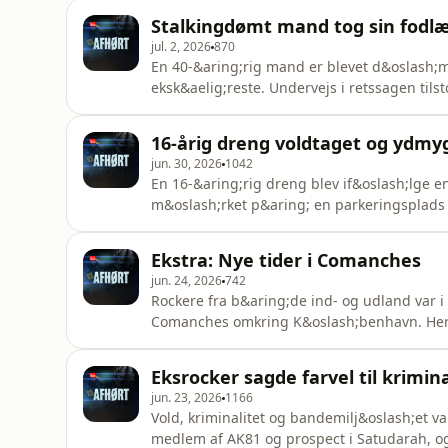
kriminalreporter Kristian Korn&oslash;, hv
Stalkingdømt mand tog sin fodl
kom frem under gru
jul. 2, 2026
870
En 40-&aring;rig mand er blevet d&oslash;mt 
eksk&aelig;reste. Undervejs i retssagen til
omvendte fodl&aelig;nke - en fodl&aelig;nke,
sin eksk&aelig;reste. Emma Busk har fulgt d
16-årig dreng voldtaget og ydmy
h&oslash;jt i retssalen. V&aelig
jun. 30, 2026
1042
En 16-&aring;rig dreng blev if&oslash;lge en 
m&oslash;rket p&aring; en parkeringsplads
en h&aring;ndv&aelig;rker, der tilf&aelig;ld
m&aelig;nd n&aelig;gter sig skyldige. Ekstr
Ekstra: Nye tider i Comanches
fort&aelig;ller i dagens
jun. 24, 2026
742
Rockere fra b&aring;de ind- og udland var i
Comanches omkring K&oslash;benhavn. Her s
ny ledelse.&nbsp; If&oslash;lge Ekstra Blad
rockerklubben. Fremover vil man ekskluder
Eksrocker sagde farvel til krimin
m&aring;neder ubetinge
jun. 23, 2026
1166
Vold, kriminalitet og bandemilj&oslash;et va
medlem af AK81 og prospect i Satudarah, o