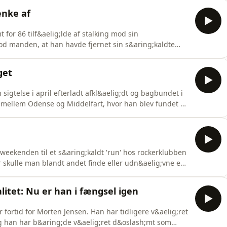
ad vi ved om den d&oslash;delige episode, og hvad der
ænke af
for 86 tilf&aelig;lde af stalking mod sin
stod manden, at han havde fjernet sin s&aring;kaldte
 der skulle sikre, at han ikke kunne n&aelig;rme sig
en kaotiske retssag, hvor b&oslash;lgerne gik
get
sigtelse i april efterladt afkl&aelig;dt og bagbundet i
 mellem Odense og Middelfart, hvor han blev fundet af
igt kom forbi parkeringspladsen. De fremstillede
a Bladets kriminalreporter Bjarke Vestesen
 weekenden til et s&aring;kaldt 'run' hos rockerklubben
kulle man blandt andet finde eller udn&aelig;vne en
ets oplysninger bl&aelig;ser der nu nye vinde over
e medlemmer, der bliver id&oslash;mt mere end seks
alitet: Nu er han i fængsel igen
r fortid for Morten Jensen. Han har tidligere v&aelig;ret
g han har b&aring;de v&aelig;ret d&oslash;mt som