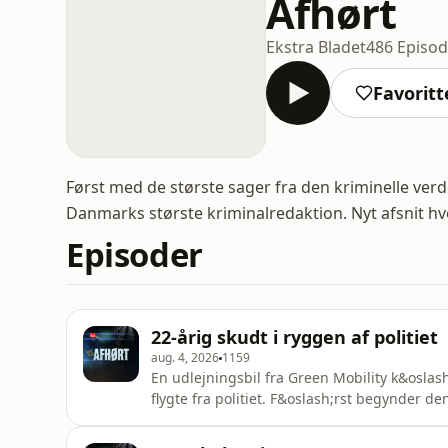
Afhørt
Ekstra Bladet
486 Episod
Favoritt
Først med de største sager fra den kriminelle ver
Danmarks største kriminalredaktion. Nyt afsnit hv
Episoder
22-årig skudt i ryggen af politiet
aug. 4, 2026
1159
En udlejningsbil fra Green Mobility k&oslash
flygte fra politiet. F&oslash;rst begynder d
hviner. Og s&aring; begynder den anden betj
er en mand p&aring; 22 &aring;r, som ender 