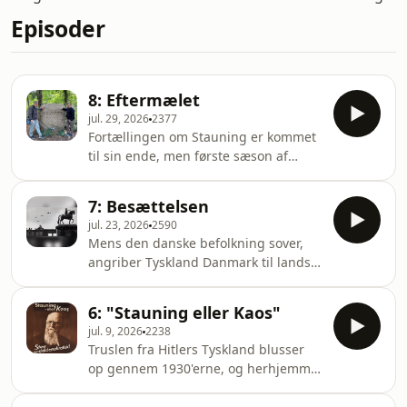
Episoder
8: Eftermælet
jul. 29, 2026
2377
Fortællingen om Stauning er kommet
til sin ende, men første sæson af
"Statsminister" slutter ikke her. I dette
sidste ekstraafsnit kigger vi på, hvilket
7: Besættelsen
politisk aftryk Thorvald Stauning har
jul. 23, 2026
2590
sat på Danmark – og spørger: Hvor
Mens den danske befolkning sover,
placerer han sig i rækken af de
angriber Tyskland Danmark til lands,
største og vigtigste danske
vands og i luften om morgenen den 9.
statsministre? For at besvare det
april 1940. Til lyden af detonationer,
spørgsmål har vi inviteret politisk
6: "Stauning eller Kaos"
lavthængende bombefly og kampe på
journalist og forfatter Arne Hardis
jul. 9, 2026
2238
Amalienborg Slotsplads mellem tyske
med en t
Truslen fra Hitlers Tyskland blusser
soldater og Livgarden skal Thorvald
op gennem 1930'erne, og herhjemme
Stauning, Kongen og
frygter Socialdemokratiet de
regeringstoppen tage en
totalitære kræfter. Deres løsning