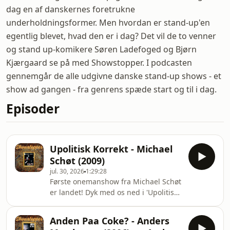
dag en af danskernes foretrukne
underholdningsformer. Men hvordan er stand-up'en
egentlig blevet, hvad den er i dag? Det vil de to venner
og stand up-komikere Søren Ladefoged og Bjørn
Kjærgaard se på med Showstopper. I podcasten
gennemgår de alle udgivne danske stand-up shows - et
show ad gangen - fra genrens spæde start og til i dag.
Episoder
Upolitisk Korrekt - Michael
Schøt (2009)
jul. 30, 2026
1:29:28
Første onemanshow fra Michael Schøt
er landet! Dyk med os ned i 'Upolitisk
Korrekt' og få lidt samtidig satire
anno '08-'09.Vi kommer bl.a. omkring-
Anden Paa Coke? - Anders
Var vi mongoler under Muhammad-