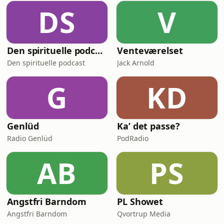
DS
V
Den spirituelle podcast
Venteværelset
Den spirituelle podcast
Jack Arnold
G
KD
Genlüd
Ka’ det passe?
Radio Genlüd
PodRadio
AB
PS
Angstfri Barndom
PL Showet
Angstfri Barndom
Qvortrup Media