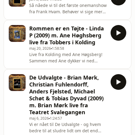
stand-up, men ikke mindst også små-
Så nåede vi til det første onemanshow
profetiske forudsigelser, som kun gør
fra Frank Hvam. Behøver vi sige mere?
showet endnu morsomt. Hør bl.a.
Det er satirisk, det er fjollet, og det er
fremragende crowd-work,
godt. God fornøjelse.Bjørn &amp;
Showstopper ASMR og meget, meget
Rommen er en Tøjte - Linda
Søren(Vi kunne desværre ikke finde
mere.Go' fornøjelse ❤️Bjørn &amp;
P (2009) m. Ane Høghsberg
showet online. Så der skal shoppes
SørenVi kunne ikke finde Fremtid.nu
live fra Tobbers i Kolding
dvd, hvis man vil se Live '09.) Hosted
maj 20, 2026
1:58:58
on Acast. See acast.com/privacy for
Live fra Kolding med Ane Høgsberg!
more information.
Sammen med Ane dykker vi ned
under første onemanshow fra Lindas
hånd foran et veloplagt publikum på
De Udvalgte - Brian Mørk,
Lills Comedy Club. Vi nørder igennem
Christian Fuhlendorff,
- møder en vampyr i publikum, og så
Anders Fjelsted, Michael
begraver Bjørn og Ane deres årelange
Schøt & Tobias Dyvad (2009)
strid! God fornøjelse! Bjørn &amp;
m. Brian Mørk live fra
Søren Hosted on Acast. See
acast.com/privacy for more
Teatret Svalegangen
information.
maj 6, 2026
1:24:57
Vi er nået til De Udvalgte - og hvem
bedre til at sludre lidt om det end