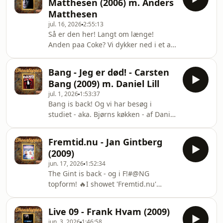
Matthesen (2006) m. Anders
krisen?- Er Morten Messerschmidt en
Matthesen
abe?- Hvor fede er vikinger lige?Og
jul. 16, 2026
2:55:13
meget mere.God fornøjelse. Bjørn
Så er den her! Langt om længe!
&amp; Søren Du kan streame en
Anden paa Coke? Vi dykker ned i et af
kortere version af Upolitisk Korrekt
de mest monumentale danske stand-
version (hmmm) på Michaels egen
up-shows i 00'erne. OG! Vi har - på
YouTube kanal he
Bang - Jeg er død! - Carsten
vanlig vis - Anders med på lyd!Rigtig
Bang (2009) m. Daniel Lill
god fornøjelse 🫶Bjørn &amp;
jul. 1, 2026
1:53:37
SørenDu kan streame Anden Paa
Bang is back! Og vi har besøg i
Coke?
studiet - aka. Bjørns køkken - af Daniel
her:https://anden.dk/shows/anden-
Lill. Lill har været med én gang før for
paa-coke/ Hosted on Acast. See
længe siden med gode råd om at køre
acast.com/privacy for more
Fremtid.nu - Jan Gintberg
billigt over Storebælt. Og så fordi, han
information.
(2009)
er den helt rigtige til at sludre om
jun. 17, 2026
1:52:34
Carsten Bang og hans 'Bang! Jeg er
The Gint is back - og i F!#@NG
død'-show. Daniel Lill laver show på
topform! 🔥I showet 'Fremtid.nu'
årets UP Festival. Billetter kan findes
kigger Gintberg både tilbage - men i
på upfestival.dk.God fornøjelse ❤️
særdeleshed fremad, og det giver
Bjørn &amp; SørenKan strea
Live 09 - Frank Hvam (2009)
først og fremmest en masse grineren
jun. 3, 2026
1:46:58