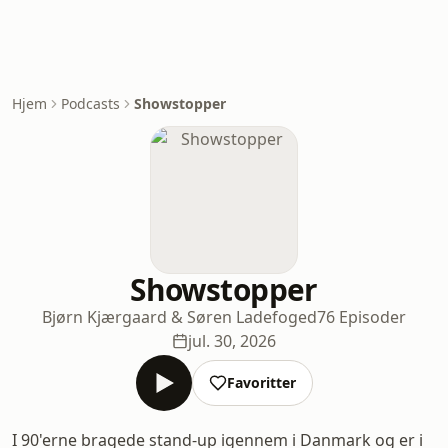
Hjem
Podcasts
Showstopper
Showstopper
Bjørn Kjærgaard & Søren Ladefoged
76 Episoder
jul. 30, 2026
Favoritter
I 90'erne bragede stand-up igennem i Danmark og er i