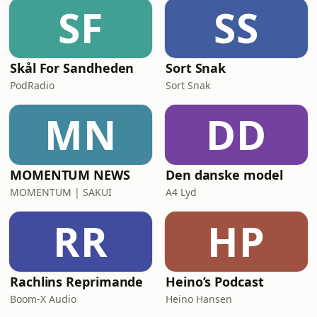
nyder episoden.God lytter.❤️Bjørn
SF
SS
&amp; Søren Hosted on Acast. See
acast.com/privacy fo
Skål For Sandheden
Sort Snak
PodRadio
Sort Snak
MN
DD
MOMENTUM NEWS
Den danske model
MOMENTUM | SAKUI
A4 Lyd
RR
HP
Rachlins Reprimande
Heino’s Podcast
Boom-X Audio
Heino Hansen