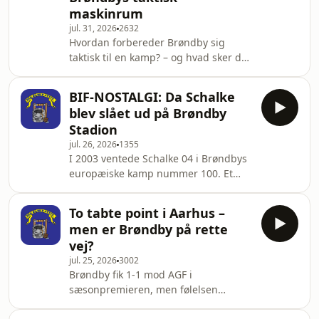
maskinrum
ser blandt andet på:Hvorfor Hyseni
jul. 31, 2026
2632
kan være et regulært scoop.Hvordan
Hvordan forbereder Brøndby sig
han adskiller sig fra Nicolai
taktisk til en kamp? – og hvad sker der,
Vallys.Hvorfor han udfordrer markant
når gameplanen ikke virker?I denne
mere – men også fejler mere
særlige udgave af Gul fredag besøger
BIF-NOSTALGI: Da Schalke
Morten Brøndby Stadion og taler med
blev slået ud på Brøndby
Brøndbys senioranalytiker, Carl-Emil
Stadion
Lopdrup.Carl-Emil fortæller om sin vej
jul. 26, 2026
1355
fra Masterclass over Sønderjyske og
I 2003 ventede Schalke 04 i Brøndbys
tilbage til Brøndby, hvor han denne
europæiske kamp nummer 100. Et
sommer fulgte med Thomas
stærkt Bundesliga-hold med to
Nørgaard hjem til klubben, hvor han
danskere i truppen: Brøndby-
har arbejde
To tabte point i Aarhus –
legenden Ebbe Sand og den tidligere
men er Brøndby på rette
FCK-spiller Christian Poulsen.
vej?
Brøndby havde tabt 2-1 i
jul. 25, 2026
3002
Gelsenkirchen, men på et kogende
Brøndby fik 1-1 mod AGF i
Brøndby Stadion blev returopgøret en
sæsonpremieren, men følelsen
af de europæiske aftener, der stadig
bagefter var, at to point blev smidt
lever i erindringen hos mange