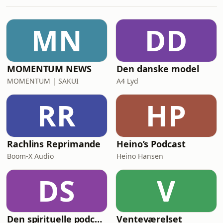
vender også Brøndbys træningskamp
mod FC Nordsjælland, hvor der både
var gode takter, et tydeligt presudtryk
MN
DD
— og stadig en del ting at arbejde
med.Og så ser v
MOMENTUM NEWS
Den danske model
MOMENTUM | SAKUI
A4 Lyd
RR
HP
Rachlins Reprimande
Heino’s Podcast
Boom-X Audio
Heino Hansen
DS
V
Den spirituelle podcast
Venteværelset