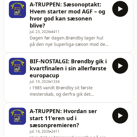
væk i de døende minutter.I denne
Brøndby-fans. Martin Retov fortæller
A-TRUPPEN: Sæsonoptakt:
udgave af Den Gamle Hytte
om duell
Hvem starter mod AGF – og
analyserer Morten Olsen, Johan
hvor god kan sæsonen
Moesgaard og Toke Theilade kampen
blive?
fra Aarhus.Vi taler blandt andet om:⚽️
jul. 23, 2026
4411
Var resultatet to tabte point – eller et
Dagen før dagen.Brøndby tager hul
godkendt point?⚽️ Hvor tydeligt var
på den nye Superliga-sæson mod de
Thomas Nørgaards aftryk allerede i
danske mestre fra AGF, og i Den
første turneringskamp?⚽️ Hvorfor
Gamle Hytte gør vi status efter en
BIF-NOSTALGI: Brøndby gik i
hektisk sommer.Hvem starter i
kvartfinalen i sin allerførste
Thomas Nørgaards første Superliga-
europacup
kamp? Hvor stort et hul efterlader
jul. 19, 2026
1334
Nicolai Vallys? Hvorfor har Brøndby
i 1985 vandt Brøndby sit første
fået en ledergruppe på hele syv
mesterskab, og derfra gik det
spillere? Og har truppen overhovedet
stærkt.Klubben indførte
kvalitet nok til at blande sig helt i
fuldtidsprofessionalisme, og
toppen?Morten Olsen har
A-TRUPPEN: Hvordan ser
pludselig stod Brøndby i kvartfinalen i
start 11'eren ud i
Europacuppen for Mesterhold i
sæsonpremieren?
klubbens allerførste europacup-
jul. 14, 2026
2411
turnering. Det er historien om et