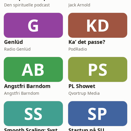
Den spirituelle podcast
Jack Arnold
G
KD
Genlüd
Ka’ det passe?
Radio Genlüd
PodRadio
AB
PS
Angstfri Barndom
PL Showet
Angstfri Barndom
Qvortrup Media
SS
SP
Smooth Scaling: System Design for High Traffic
Startup på SU