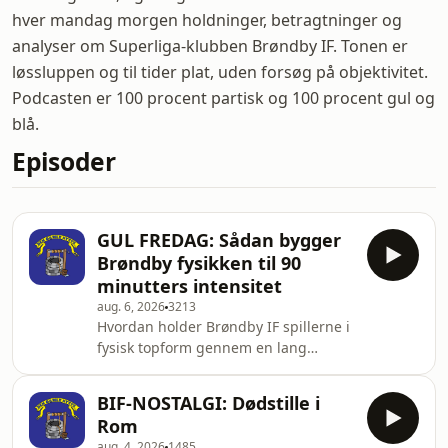
hver mandag morgen holdninger, betragtninger og
analyser om Superliga-klubben Brøndby IF. Tonen er
løssluppen og til tider plat, uden forsøg på objektivitet.
Podcasten er 100 procent partisk og 100 procent gul og
blå.
Episoder
GUL FREDAG: Sådan bygger
Brøndby fysikken til 90
minutters intensitet
aug. 6, 2026
3213
Hvordan holder Brøndby IF spillerne i
fysisk topform gennem en lang
sæson? Og hvem i truppen er
hurtigst, stærkest og mest
BIF-NOSTALGI: Dødstille i
udholdende?Morten Olsen har besøgt
Rom
Brøndbys nye fysiske træner Mathias
aug. 4, 2026
1485