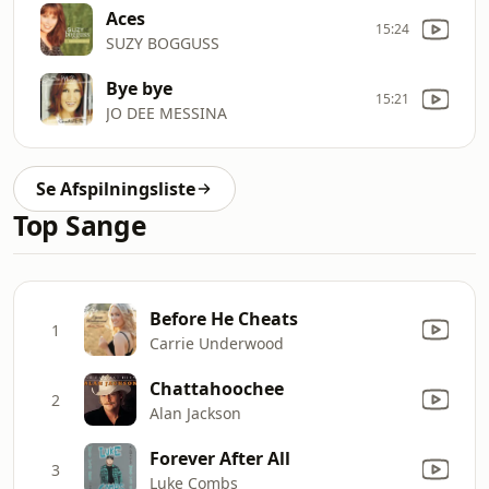
Aces
15:24
SUZY BOGGUSS
Bye bye
15:21
JO DEE MESSINA
Se Afspilningsliste
Top Sange
Before He Cheats
1
Carrie Underwood
Chattahoochee
2
Alan Jackson
Forever After All
3
Luke Combs