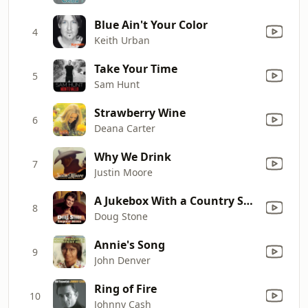
Blue Ain't Your Color
4
Keith Urban
Take Your Time
5
Sam Hunt
Strawberry Wine
6
Deana Carter
Why We Drink
7
Justin Moore
A Jukebox With a Country Song
8
Doug Stone
Annie's Song
9
John Denver
Ring of Fire
10
Johnny Cash