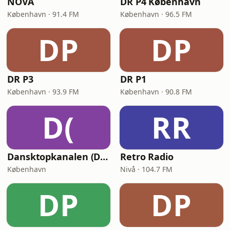
NOVA
DR P4 København
København · 91.4 FM
København · 96.5 FM
DP
DP
DR P3
DR P1
København · 93.9 FM
København · 90.8 FM
D(
RR
Dansktopkanalen (DK4 Dansktop)
Retro Radio
København
Nivå · 104.7 FM
DP
DP