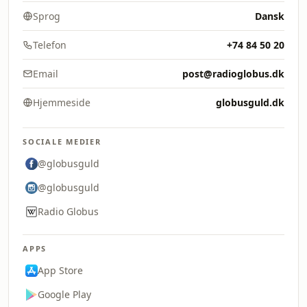
Sprog
Dansk
Telefon
+74 84 50 20
Email
post@radioglobus.dk
Hjemmeside
globusguld.dk
SOCIALE MEDIER
@globusguld
@globusguld
Radio Globus
APPS
App Store
Google Play