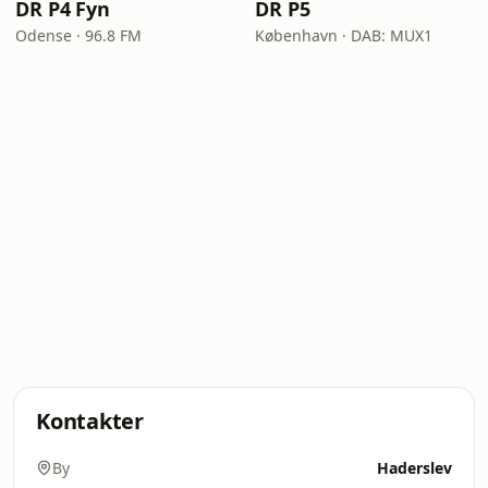
DR P4 Fyn
DR P5
Odense · 96.8 FM
København · DAB: MUX1
Kontakter
By
Haderslev