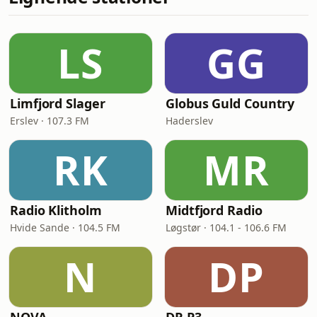
LS
GG
Limfjord Slager
Globus Guld Country
Erslev · 107.3 FM
Haderslev
RK
MR
Radio Klitholm
Midtfjord Radio
Hvide Sande · 104.5 FM
Løgstør · 104.1 - 106.6 FM
N
DP