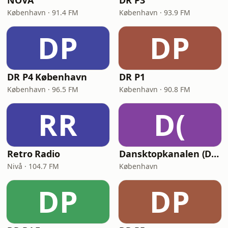
NOVA
DR P3
København · 91.4 FM
København · 93.9 FM
DP
DP
DR P4 København
DR P1
København · 96.5 FM
København · 90.8 FM
RR
D(
Retro Radio
Dansktopkanalen (DK4 Dansktop)
Nivå · 104.7 FM
København
DP
DP