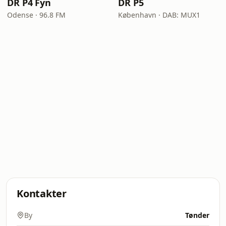
DR P4 Fyn
DR P5
Odense · 96.8 FM
København · DAB: MUX1
Kontakter
By
Tønder