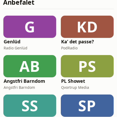
Anbefalet
hende til at stoppe? I Red Light
bliver hendes vej ind p&aring; et
sp&oslash;rger vi kvinderne selv. Fra
bordel. Sasha er den f&oslash;rst
barndommen til f&oslash;rste kunde
G
KD
&ndash; og hele vejen til den sidste.
Det er fort&aelig;llinger om sex,
penge, overlevelse, kendis-fester,
gr&aelig;nseoverskridende oplevelser
Genlüd
Ka’ det passe?
&ndash; og l&aelig;ngslen efter noget
andet. Vi g&a
Radio Genlüd
PodRadio
AB
PS
Angstfri Barndom
PL Showet
Angstfri Barndom
Qvortrup Media
SS
SP