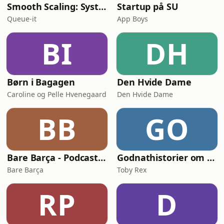
Smooth Scaling: System Design for High Traffic
Startup på SU
Queue-it
App Boys
BI
DH
Børn i Bagagen
Den Hvide Dame
Caroline og Pelle Hvenegaard
Den Hvide Dame
BB
GO
Bare Barça - Podcasten om FC Barcelona
Godnathistorier om NinjaSaurerne Storm og Aske
Bare Barça
Toby Rex
RP
D