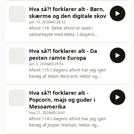
vinde frem. Vi følger den engelske
ved Københavns Universitet. Denne
læge William Harvey og
Hva så?! forklarer alt - Børn,
gang dykker vi ned i et af de emner,
skærme og den digitale skov
som de fleste forbinder med
jun. 10, 2026
00:28:32
Mesoamerika: menneskeofringer. Vi
Afsnit 116 Dette afsnit er lavet i
snakker om hvorfor menneskeofringer
samarbejde med Meta. I dagens
fylder så meget i vores forestilling om
afsnit har jeg besøg af Stine Liv
mayaerne og aztekerne, hvor det
Johansen, lektor ved Aarhus
billede egentlig kommer fra, og om vi
Hva så?! forklarer alt - Da
Universitet og en af Danmarks
måske nogle
pesten ramte Europa
førende forskere i børn, medier og
jun. 3, 2026
00:29:54
digital dannelse. Vi tager
Afsnit 115 I dagens afsnit har jeg igen
udgangspunkt i et spørgsmål, som
besøg af Adam Bencard, lektor og
mange forældre stiller sig selv: Hvor
kurator ved Medicinsk Museion. Vi
farlig er den digitale verden egentlig?
fortsætter serien om medicinens
Vi snakker om børn og sociale medier,
Hva så?! forklarer alt -
historie og er denne gang nået til
om Roblox, TikTok, algoritmer,
Popcorn, majs og guder i
pesten, middelalderen og den lange
Mesoamerika
vej frem mod renæssancen. Vi
maj 27, 2026
00:28:41
snakker om pestens indtog i Europa,
Afsnit 114 I dagens afsnit har jeg igen
hvordan man forsøgte at forstå og
besøg af Jesper Nielsen, lektor og
behandle sygdommen, og om de
ph.d. i mesoamerikanske studier ved
ikoniske fuglemasker, som