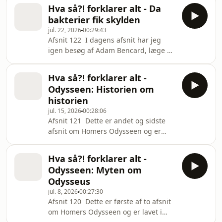
om en stjerne. For da astronomer
dække den næsten perfekt set fra
Hva så?! forklarer alt - Da
begyndte at observere Tabbys
Jorden. Hvorfor
bakterier fik skylden
Stjerne, opdagede de noget, der ikke
jul. 22, 2026
00:29:43
burde kunne lade sig gøre. Stjernens
Afsnit 122 I dagens afsnit har jeg
lys opførte sig helt anderledes end de
igen besøg af Adam Bencard, læge og
hundredtusindvis af andre stjerner, vi
museumsdirektør på Medicinsk
har målt på, og ingen kunne
Museion. Denne gang er vi nået til
umiddelbart forklare hvorfor. Vi
Hva så?! forklarer alt -
Louis Pasteur, Robert Koch og den
snakker om,
Odysseen: Historien om
opdagelse, der for alvor ændrede
historien
moderne medicin: bakterierne. Vi
jul. 15, 2026
00:28:06
snakker om germ theory, hvordan
Afsnit 121 Dette er andet og sidste
man fandt ud af, at usynlige
afsnit om Homers Odysseen og er
mikroorganismer er overalt omkring
lavet i samarbejde med UIP i
os, og hvorfor den erkendelse
forbindelse med Christopher Nolans
revolutionerede alt fra kirurgi til vo
Hva så?! forklarer alt -
kommende film The Odyssey, som kan
Odysseen: Myten om
ses i biograferne fra den 16. juli. I
Odysseus
dagens afsnit har jeg igen besøg af
jul. 8, 2026
00:27:30
Marcel Lech, ph.d. i klassisk græsk
Afsnit 120 Dette er første af to afsnit
ved Københavns Universitet og
om Homers Odysseen og er lavet i
tidligere lektor i klassisk græsk og