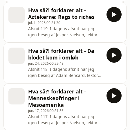
samarbejde med UIP i forbindelse
oldtidskundskab. Undervejs får vi
med Christopher Nolans kommende
også besøg på telefon
Hva så?! forklarer alt -
film The Odyssey, som får premiere i
Aztekerne: Rags to riches
biograferne den 16. juli. I dagens
jul. 1, 2026
00:31:30
afsnit har jeg besøg af Marcel Lech,
Afsnit 119 I dagens afsnit har jeg
PhD i klassisk græsk ved Københavns
igen besøg af Jesper Nielsen, lektor
Universitet og lektor i Klassisk græsk
og ph.d. i mesoamerikanske studier
og Oldtidskundskab ved Syddansk
ved Københavns Universitet. Denne
universitet. Undervejs får vi også
Hva så?! forklarer alt - Da
gang følger vi aztekernes historie fra
besøg på t
blodet kom i omløb
begyndelsen. Ifølge deres egen
jun. 24, 2026
00:29:48
fortælling var de et omvandrende
Afsnit 118 I dagens afsnit har jeg
folk, indtil en guddommelig profeti
igen besøg af Adam Bencard, lektor
førte dem til stedet, hvor de skulle
og kurator ved Medicinsk Museion. Vi
grundlægge Tenochtitlan. Tegnet var
fortsætter historien om medicinens
en ørn på en kaktus – et symbol der
Hva så?! forklarer alt -
udvikling og er denne gang nået til
stadig lev
Menneskeofringer i
en periode, hvor synet på
Mesoamerika
menneskekroppen er under voldsom
jun. 17, 2026
00:31:56
forandring. Den sorte død har rystet
Afsnit 117 I dagens afsnit har jeg
Europa, gamle sandheder bliver
igen besøg af Jesper Nielsen, lektor
udfordret, og nye idéer begynder at
og ph.d. i mesoamerikanske studier