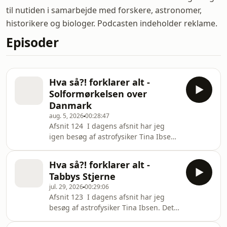
til nutiden i samarbejde med forskere, astronomer,
historikere og biologer. Podcasten indeholder reklame.
Episoder
Hva så?! forklarer alt -
Solformørkelsen over
Danmark
aug. 5, 2026
00:28:47
Afsnit 124 I dagens afsnit har jeg
igen besøg af astrofysiker Tina Ibsen.
Den 12. august 2026 kan vi opleve en
stor delvis solformørkelse i Danmark,
Hva så?! forklarer alt -
hvor mere end 85 procent af Solen
Tabbys Stjerne
bliver dækket. Derfor dykker vi ned i
jul. 29, 2026
00:29:06
et af himlens mest fascinerende
Afsnit 123 I dagens afsnit har jeg
fænomener. Vi snakker om hvorfor
besøg af astrofysiker Tina Ibsen. Det
Månen, der er omkring 400 gange
her er næsten en true crime-historie...
mindre end Solen, alligevel kan