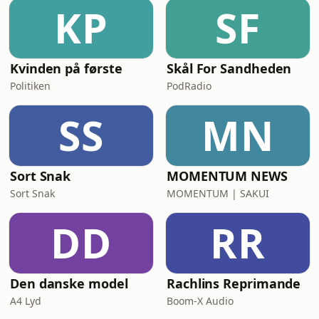
KP
SF
Kvinden på første
Skål For Sandheden
Politiken
PodRadio
SS
MN
Sort Snak
MOMENTUM NEWS
Sort Snak
MOMENTUM | SAKUI
DD
RR
Den danske model
Rachlins Reprimande
A4 Lyd
Boom-X Audio