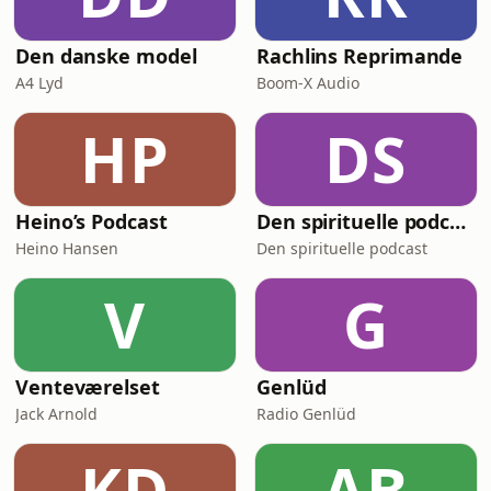
Den danske model
Rachlins Reprimande
A4 Lyd
Boom-X Audio
HP
DS
Heino’s Podcast
Den spirituelle podcast
Heino Hansen
Den spirituelle podcast
V
G
Venteværelset
Genlüd
Jack Arnold
Radio Genlüd
KD
AB