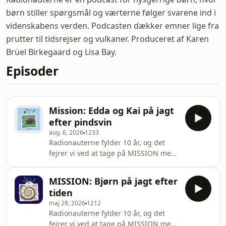
børn stiller spørgsmål og værterne følger svarene ind i
videnskabens verden. Podcasten dækker emner lige fra
prutter til tidsrejser og vulkaner. Produceret af Karen
Brüel Birkegaard og Lisa Bay.
Episoder
Mission: Edda og Kai på jagt
efter pindsvin
aug. 6, 2026
1233
Radionauterne fylder 10 år, og det
fejrer vi ved at tage på MISSION med
jer lyttere, der også er 10 år! Denne
gang er det Edda fra Ringsted og Kai
MISSION: Bjørn på jagt efter
fra Smørum, der er med på jagt efter
tiden
pindsvin. Og du er inviteret med.Vi
maj 28, 2026
1212
sniger os ind i haven hos Dr. Pindsvin:
Radionauterne fylder 10 år, og det
Sophie Lund Rasmussen, der er
fejrer vi ved at tage på MISSION med