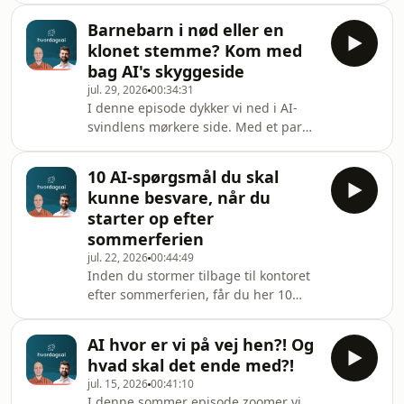
får du tips til, hvordan AI kan tage
Barnebarn i nød eller en
toppen af overgangen fra
klonet stemme? Kom med
sommerferie til hverdagen - uden at I
bag AI's skyggeside
mister den gode energi og ro, I har
jul. 29, 2026
00:34:31
oparbejdet i sommer. Fra madplaner
I denne episode dykker vi ned i AI-
og indkøbslister til jetlag-planer for
svindlens mørkere side. Med et par
børnene og en indbakke, der rydder
personlige svindelhistorier og nogle
sig selv op.I episoden kommer vi
opsigtsvækkende cases som optakt.
blandt andet ind på:Såd
10 AI-spørgsmål du skal
En finansmedarbejder i Hong Kong
kunne besvare, når du
bliver franarret 25 millioner dollars
starter op efter
via et deepfaket videoopkald med
sommerferien
hele ledelsen, og en amerikansk
jul. 22, 2026
00:44:49
bedsteforælder modtager et desperat
Inden du stormer tilbage til kontoret
opkald fra sit barnebarn lavet med
efter sommerferien, får du her 10
klonet stemme. Vi kommer omkring
konkrete spørgsmål, du og din
de advarselstegn, d
virksomhed bør tage stilling til. DDu
AI hvor er vi på vej hen?! Og
skal ikke nødvendigvis kunne svare på
hvad skal det ende med?!
alle 10 spørgsmål, men fokuser på de
jul. 15, 2026
00:41:10
2-3 områder, der passer i den
I denne sommer episode zoomer vi