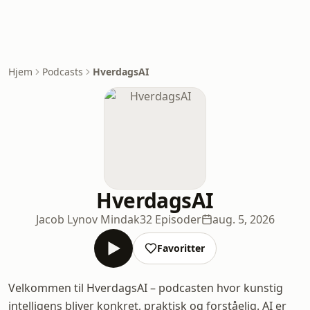
Hjem
Podcasts
HverdagsAI
HverdagsAI
Jacob Lynov Mindak
32 Episoder
aug. 5, 2026
Favoritter
Velkommen til HverdagsAI – podcasten hvor kunstig
intelligens bliver konkret, praktisk og forståelig. AI er