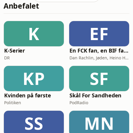
Anbefalet
har taget så meget fart. Fra research-
funktionen der besøger700
hjemmesider, over Cowork der
automatiserer din e-mail og dine
K
EF
daglige workflows, til Claude Code der
lader dig bygge
K-Serier
En FCK fan, en BIF fan og en AGF fan går ind på en bar
DR
Dan Rachlin, Jøden, Heino Hansen
KP
SF
Kvinden på første
Skål For Sandheden
Politiken
PodRadio
SS
MN