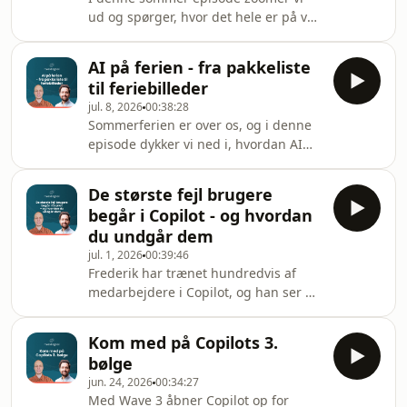
situation du/ I står i. Uanset om du er
ud og spørger, hvor det hele er på vej
leder, medarbejder eller
hen. Fra jobmarkedet og de nye
virksomhedsejer. Fra AI-forordningens
modeller, der bliver lukket ned af
kommende deadlines til spørgsmålet
AI på ferien - fra pakkeliste
eksportregler, til spørgsmålet om vi
om, hvilke beslut
til feriebilleder
står i en AI-boble på størrelse med
jul. 8, 2026
00:38:28
.com-boblen. Det bliver filosofisk, men
Sommerferien er over os, og i denne
med afsæt i det, vi rent faktisk kan se
episode dykker vi ned i, hvordan AI
ske lige nu. I episoden kommer vi
kan gøre hele ferieoplevelsen bedre.
blandt andet ind på:Fyringer,
Nøgleordet er kontekst: jo mere du
effektivisering og hvorfor
De største fejl brugere
fortæller AI'en om budget, hvem du
&quot;omstillingsp
begår i Copilot - og hvordan
rejser med og ønsker, jo mindre ender
du undgår dem
du med den generiske
jul. 1, 2026
00:39:46
"gennemsnitsferie", som de fleste
Frederik har trænet hundredvis af
turister får serveret. Vi kommer
medarbejdere i Copilot, og han ser de
omkring konkrete eksempler som at
samme 14 fejl gå igen og igen. Fra
bruge AI til at planlægge køreruter
dårlige prompts til glemte custom
uden om kø, oversætte men
Kom med på Copilots 3.
instructions. I denne episode går han
bølge
systematisk igennem listen, fra
jun. 24, 2026
00:34:27
hvorfor du skal tale i stedet for at
Med Wave 3 åbner Copilot op for
skrive til din Copilot, til hvordan