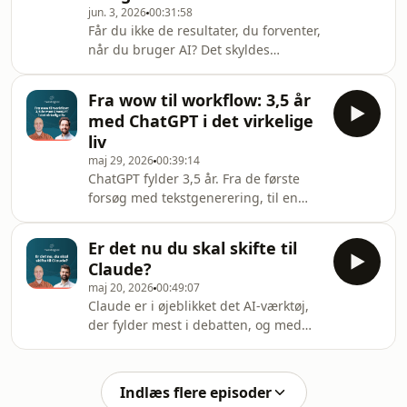
jun. 3, 2026
00:31:58
overordnet ”orchestrator” fordeler og
Får du ikke de resultater, du forventer,
koordinerer systemet opgaverne,
når du bruger AI? Det skyldes
mens subagenter som Hemingway,
sjældent AI’en, men det skyldes
Scout, Brandon
det input, den får. AI er kun så god
Fra wow til workflow: 3,5 år
som den struktur, den har at arbejde
med ChatGPT i det virkelige
med, og de fleste dokumenter,
liv
templates og hjemmesider er
maj 29, 2026
00:39:14
simpelthen bygget til mennesker, ikke
ChatGPT fylder 3,5 år. Fra de første
til maskiner.Flettede celler i Excel, en
forsøg med tekstgenerering, til en
fed overskrift i Word og et logo gemt
model der i dag kan bygge en hel
som PNG i headeren. Det ser fint ud
hjemmeside og arbejde autonomt i
for menneske
Er det nu du skal skifte til
timevis uden menneskelig input.
Claude?
Udviklingen er gået hurtigere, end de
maj 20, 2026
00:49:07
fleste har fulgt med til.I episoden
Claude er i øjeblikket det AI-værktøj,
kommer vi blandt andet ind på:Hvad
der fylder mest i debatten, og med
ChatGPT kunne, da det ramte verden i
god grund. Anthropic har oplevet en
november 2022Hvordan Frederik på
eksplosiv vækst, og i denne episode
30 dage byggede en hel e-commerce
gennemgår Mads og Jacob, hvad det
virksomhed med én
Indlæs flere episoder
faktisk er, Claude kan, og hvorfor det