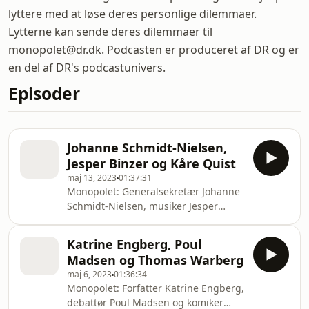
lyttere med at løse deres personlige dilemmaer.
Lytterne kan sende deres dilemmaer til
monopolet@dr.dk. Podcasten er produceret af DR og er
en del af DR's podcastunivers.
Episoder
Johanne Schmidt-Nielsen,
Jesper Binzer og Kåre Quist
maj 13, 2023
01:37:31
Monopolet: Generalsekretær Johanne
Schmidt-Nielsen, musiker Jesper
Binzer og nyhedsvært Kåre Quist.
Vært: Sara Bro. Dilemmaliste: 1. Elin
Katrine Engberg, Poul
håber at blive fejret til mors dag, men
Madsen og Thomas Warberg
hendes mand Martin har planlagt
maj 6, 2023
01:36:34
druktur den pågældende weekend. 2.
Monopolet: Forfatter Katrine Engberg,
Petrine er blevet tilkendt
debattør Poul Madsen og komiker
førtidspension og er i tvivl om,