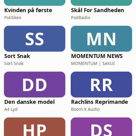
Kvinden på første
Skål For Sandheden
Politiken
PodRadio
SS
MN
Sort Snak
MOMENTUM NEWS
Sort Snak
MOMENTUM | SAKUI
DD
RR
Den danske model
Rachlins Reprimande
A4 Lyd
Boom-X Audio
HP
DS