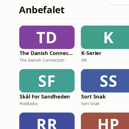
Anbefalet
TD
K
The Danish Connection
K-Serier
The Danish Connection
DR
SF
SS
Skål For Sandheden
Sort Snak
PodRadio
Sort Snak
RR
HP