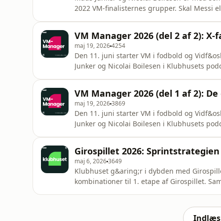
2022 VM-finalisternes grupper. Skal Messi e
ikke enighed om i Klubhuset, men der er ige
Frankrig, Senegal, Irak, Norge Gruppe J: Arg
VM Manager 2026 (del 2 af 2): X-
omnystudio.com/liste
maj 19, 2026
4254
Den 11. juni starter VM i fodbold og Vidf&o
Junker og Nicolai Boilesen i Klubhusets pod
inde p&aring; www.holdet.dk. I anden del e
traditionelt angriberne, der laver flest poi
VM Manager 2026 (del 1 af 2): De 
hvem skal man
maj 19, 2026
3869
Den 11. juni starter VM i fodbold og Vidf&o
Junker og Nicolai Boilesen i Klubhusets pod
inde p&aring; www.holdet.dk. I f&oslash;rste
Manager. Skal man t&aelig;nke man k&oslash;b
Girospillet 2026: Sprintstrategien 
stedet dem man tro
maj 6, 2026
3649
Klubhuset g&aring;r i dybden med Girospill
kombinationer til 1. etape af Girospillet. 
Taun&oslash; s&aelig;tter Klubhuset et F&aeli
s&aring;ledes findes b&aring;de sprintere,
for privacy information.
Indlæs 