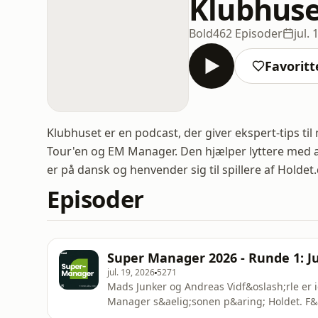
Klubhuse
Bold
462 Episoder
jul. 
Favoritt
Klubhuset er en podcast, der giver ekspert-tips t
Tour'en og EM Manager. Den hjælper lyttere med a
er på dansk og henvender sig til spillere af Holdet.
Episoder
Super Manager 2026 - Runde 1: J
jul. 19, 2026
5271
Mads Junker og Andreas Vidf&oslash;rle er ig
Manager s&aelig;sonen p&aring; Holdet. F&ael
og tidligere FCK anf&oslash;rer Nicolai Boil