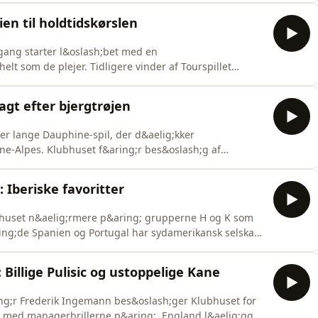
g;son. Et vigtigt tema for Super Manager starten er
en til holdtidskørslen
 gang starter l&oslash;bet med en
helt som de plejer. Tidligere vinder af Tourspillet
at finde de 8 bedste ryttere til 1. etape. Der bliver
e 5 f&oslash;rste etaper i spillet, og den optimale
jagt efter bjergtrøjen
per lange Dauphine-spil, der d&aelig;kker
;ne-Alpes. Klubhuset f&aring;r bes&oslash;g af
 tidligere har vundet Tourspillet og skriver optakter
l f&oslash;rste etape er ikke bookmakernes Paul Seixas
Iberiske favoritter
bhuset n&aelig;rmere p&aring; grupperne H og K som
ing;de Spanien og Portugal har sydamerikansk selskab
 er p&aring; bes&oslash;g i Klubhuset hos Linares og
 prioriteringer, n&aring;r budgettet p&aring; 50 mio
Billige Pulisic og ustoppelige Kane
ing;r Frederik Ingemann bes&oslash;ger Klubhuset for
L med managerbrillerne p&aring;. England l&aelig;gger