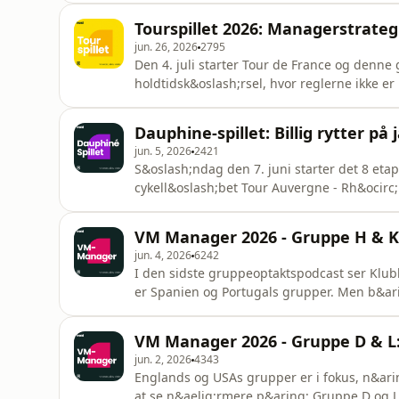
med de bedste k&oslash;b til den nye s&aeli
Tourspillet 2026: Managerstrategi
betydningen
jun. 26, 2026
2795
Den 4. juli starter Tour de France og denne
holdtidsk&oslash;rsel, hvor reglerne ikke er 
g&aelig;ster Klubhuset, og hj&aelig;lper med 
dog ogs&aring; set n&aelig;rmere p&aring; d
Dauphine-spillet: Billig rytter på 
strategi til l&oslash;bets begyn
jun. 5, 2026
2421
S&oslash;ndag den 7. juni starter det 8 eta
cykell&oslash;bet Tour Auvergne - Rh&ocirc
cykelmanager-ekspert Mads Taun&oslash;, der
for Feltet.dk. Mads Taun&oslash;s favorit ti
VM Manager 2026 - Gruppe H & K: 
og ogs&aring; p&aring; de bill
jun. 4, 2026
6242
I den sidste gruppeoptaktspodcast ser Klu
er Spanien og Portugals grupper. Men b&ar
i form af Colombia og Uruguay. Mads Junker
Vidf&oslash;rle, og der skal foretages nogle
VM Manager 2026 - Gruppe D & L: 
skal r&aelig;kke til a
jun. 2, 2026
4343
Englands og USAs grupper er i fokus, n&ar
at se n&aelig;rmere p&aring; Gruppe D og 