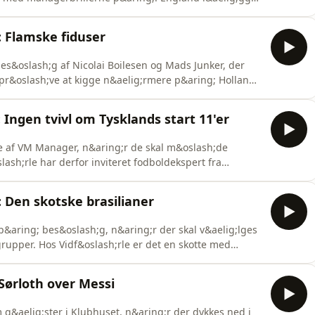
istorisk har haft flere t&aelig;tte kampe mod, men
nter to overkommelige kampe, der kan resultere i
 Flamske fiduser
es&oslash;g af Nicolai Boilesen og Mads Junker, der
 pr&oslash;ve at kigge n&aelig;rmere p&aring; Hollands
ke j&aelig;vnbyrdig gruppe, men kan nogle af Hollands
-landsholdsspillere. Belgien er i mods&aelig;tning til
Ingen tvivl om Tysklands start 11'er
nde af VM Manager, n&aring;r de skal m&oslash;de
ash;rle har derfor inviteret fodboldekspert fra
ubhuset studiet for at finde frem til den tyske start
ring;lfarlige. Det er dog ikke kun Arnela Muminovic, der
 Den skotske brasilianer
aring; bes&oslash;g, n&aring;r der skal v&aelig;lges
grupper. Hos Vidf&oslash;rle er det en skotte med
 k&oslash;b i de to VM grupper. I f&oslash;rste
lash;b frem fra de 8 hold i de to VM grupper set over
Sørloth over Messi
g&aelig;ster i Klubhuset, n&aring;r der dykkes ned i