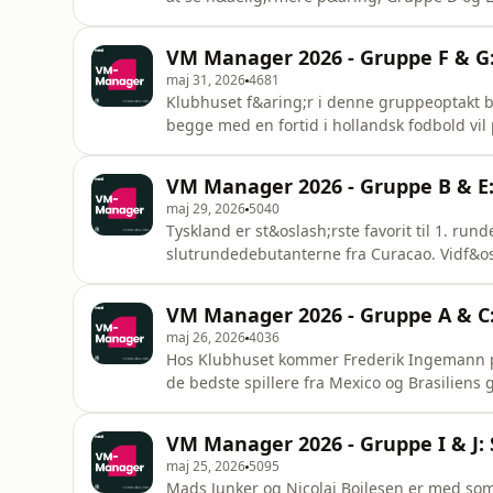
h&aring;rdt ud til VM mod Kroatien som de h
efter den sv&aelig;re f&oslash;rste kamp ve
VM Manager 2026 - Gruppe F & G:
masser af m&aring;l for H
maj 31, 2026
4681
Klubhuset f&aring;r i denne gruppeoptakt b
begge med en fortid i hollandsk fodbold vil
og Belgiens VM-puljer. Holland er i en gans
mange Premier League profiler friste de to x
VM Manager 2026 - Gruppe B & E: 
Holland stor
maj 29, 2026
5040
Tyskland er st&oslash;rste favorit til 1. ru
slutrundedebutanterne fra Curacao. Vidf&osl
DRsporten og Mediano, Arnela Muminovic i Kl
11'er, og hvilke spillere der er de mest m&a
VM Manager 2026 - Gruppe A & C:
skal hj&aelig;lpe
maj 26, 2026
4036
Hos Klubhuset kommer Frederik Ingemann p&
de bedste spillere fra Mexico og Brasiliens 
brasilianske fodboldevner, der er det bedste
gruppeoptakt finder Klubhuset de bedst k&os
VM Manager 2026 - Gruppe I & J: 
hele gruppespillet. I G
maj 25, 2026
5095
Mads Junker og Nicolai Boilesen er med som 