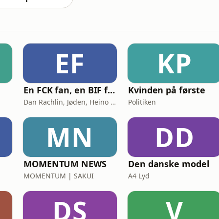
EF
KP
En FCK fan, en BIF fan og en AGF fan går ind på en bar
Kvinden på første
Dan Rachlin, Jøden, Heino Hansen
Politiken
MN
DD
MOMENTUM NEWS
Den danske model
MOMENTUM | SAKUI
A4 Lyd
DS
V