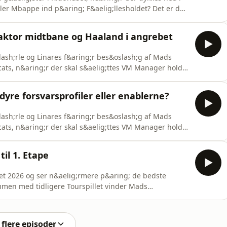
ller Mbappe ind p&aring; F&aelig;llesholdet? Det er der
n stor opbakning til Norge og &Oslash;strig. Gruppe I:
entina, Algeriet, &Oslash;strig, JordanSee
faktor midtbane og Haaland i angrebet
slash;rle og Linares f&aring;r bes&oslash;g af Mads
cats, n&aring;r der skal s&aelig;ttes VM Manager hold
r fokus p&aring; midtbane- og angrebsspillerne. Det er
nt og oftest b&aelig;rer ens anf&oslash;rerbind, men
dyre forsvarsprofiler eller enablerne?
slash;rle og Linares f&aring;r bes&oslash;g af Mads
cats, n&aring;r der skal s&aelig;ttes VM Manager hold
 del er fokus p&aring; strategien i et spil som VM
e de st&oslash;rste favoritter til runde 1 eller i
til 1. Etape
et 2026 og ser n&aelig;rmere p&aring; de bedste
Sammen med tidligere Tourspillet vinder Mads
g;lleshold til b&aring;de 1., 2. og 7. etape. Der skal
 puncheurs og bjergryttere.See omnystudio.com/listener
flere episoder