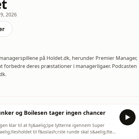
t
19, 2026
er
il managerspillene på Holdet.dk, herunder Premier Manager,
t forbedre deres præstationer i managerligaer. Podcasten
dk.
unker og Boilesen tager ingen chancer
en klar til at hj&aelig;lpe lytterne igennem Super
ig;llesholdet til f&oslash;rste runde skal s&aelig;ttes,
esen kommer forbi k&aelig;lderen for at hj&aelig;lpe