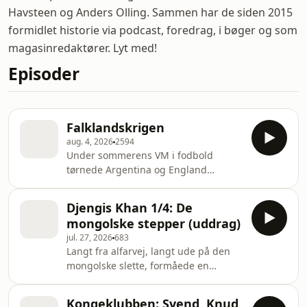
Havsteen og Anders Olling. Sammen har de siden 2015
formidlet historie via podcast, foredrag, i bøger og som
magasinredaktører. Lyt med!
Episoder
Falklandskrigen
aug. 4, 2026
2594
Under sommerens VM i fodbold
tørnede Argentina og England
sammen i en kamp, der ikke kun
handlede om spillet på
Djengis Khan 1/4: De
banen. Argentinerne medbragte
mongolske stepper (uddrag)
f.eks. et skilt, hvorpå det blev hævdet,
jul. 27, 2026
683
at Falklandsøerne er
Langt fra alfarvej, langt ude på den
argentinske. Men hvad er det nu lige,
mongolske slette, formåede en
den konflikt handler om? Og hvad
klanleder ved navn Temüjin omkring
skete der egentlig i 1982, da
år 1200 at nedkæmpe rivaliserende
Falklandskrigen brød ud?Rettelse: I
Kongeklubben: Svend, Knud