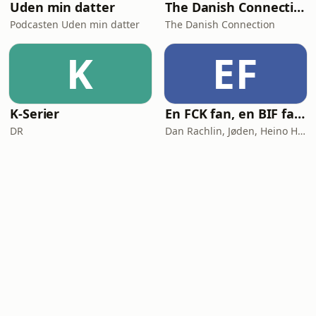
Uden min datter
The Danish Connection
Podcasten Uden min datter
The Danish Connection
K
EF
K-Serier
En FCK fan, en BIF fan og en AGF fan går ind på en bar
DR
Dan Rachlin, Jøden, Heino Hansen