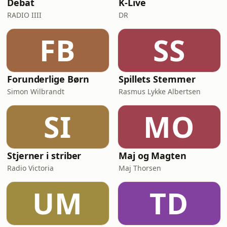
Debat
K-Live
RADIO IIII
DR
FB
SS
Forunderlige Børn
Spillets Stemmer
Simon Wilbrandt
Rasmus Lykke Albertsen
SI
MO
Stjerner i striber
Maj og Magten
Radio Victoria
Maj Thorsen
UM
TD