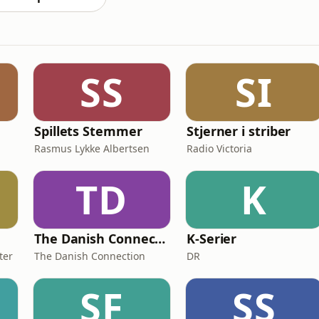
SS
SI
Spillets Stemmer
Stjerner i striber
Rasmus Lykke Albertsen
Radio Victoria
TD
K
The Danish Connection
K-Serier
ter
The Danish Connection
DR
SF
SS