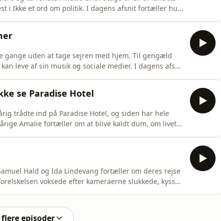
i Ikke et ord om politik. I dagens afsnit fortæller hun
ager, og om hvorfor hun siger ja til at forsvare
 bestialske forbrydelser. For hvordan forsvarer man
mer
ere gange uden at tage sejren med hjem. Til gengæld
 kan leve af sin musik og sociale medier. I dagens afsnit
musikken og om hvorfor han valgte at droppe alkoholen
t om jantelov, Paradise-strategi og selvfølgelig om
kke se Paradise Hotel
rig trådte ind på Paradise Hotel, og siden har hele
rige Amalie fortæller om at blive kaldt dum, om livet
re en offentlig person. Og så tales der selvfølgelig
 vej 👀
Samuel Hald og Ida Lindevang fortæller om deres rejse
orelskelsen voksede efter kameraerne slukkede, kysset
å sociale medier.
flere episoder