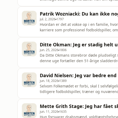
handler om langt mere end motorer, og om h
Patrik Wozniacki: Du kan ikke no
jul. 2, 2026
1797
Hvordan er det at vokse op i en familie, hvo
karriere som professionel fodboldspiller, om
han i dag faktisk hellere ser en tenniska
livet som far, hvor Patrik fortæller, hvorda
Ditte Okman: Jeg er stadig helt u
selv er op
jun. 25, 2026
1806
Da Ditte Okmans storebror døde pludseligt s
denne uge fortæller den 51-årige sladderdro
miste dem, hun elsker, og om hvorfor der s
om en barndom, hvor hendes far forsvandt u
David Nielsen: Jeg var bedre end
klare sig
jun. 18, 2026
1389
Selvom Folkemødet er forbi, skal I selvfølg
tidligere fodboldspiller, træner og nuværen
aldrig rigtigt at have haft en far i sit li
bliver der selvfølgelig også tid til champa
Mette Grith Stage: Jeg har fået s
til sommer.
jun. 11, 2026
1635
Hun forsvarer drabsmænd, voldtægtsforbryder