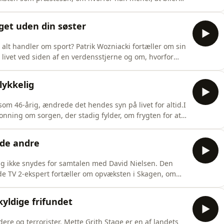
vorfor han ikke er bange for at provokere.
get uden din søster
r alt handler om sport? Patrik Wozniacki fortæller om sin
 livet ved siden af en verdensstjerne og om, hvorfor
mp end en fodboldkamp. Samtalen kommer også omkring
n han forsøger at kombinere den polske disciplin, han
lykkelig
om 46-årig, ændrede det hendes syn på livet for altid.I
nning om sorgen, der stadig fylder, om frygten for at
tår 0 kroner på pensionsopsparingen.Hun fortæller også
d af hendes liv, og hvor hun og storebroren ofte måtte
 de andre
elig ikke snydes for samtalen med David Nielsen. Den
de TV 2-ekspert fortæller om opvæksten i Skagen, om
v og om, hvordan det har præget ham som menneske. Og så
gne, VM og spørgsmålet om, hvem der skal løfte trofæet
kyldige frifundet
e og terrorister. Mette Grith Stage er en af landets