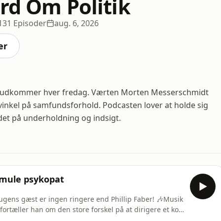
Ord Om Politik
131 Episoder
aug. 6, 2026
er
der udkommer hver fredag. Værten Morten Messerschmidt
 vinkel på samfundsforhold. Podcasten lover at holde sig
edet på underholdning og indsigt.
 smule psykopat
gens gæst er ingen ringere end Phillip Faber! 🎶Musik
 fortæller han om den store forskel på at dirigere et kor
lassisk musik og om, hvorfor han mener, at musikken