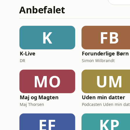
Anbefalet
K
FB
K-Live
Forunderlige Børn
DR
Simon Wilbrandt
MO
UM
Maj og Magten
Uden min datter
Maj Thorsen
Podcasten Uden min dat
EF
KP