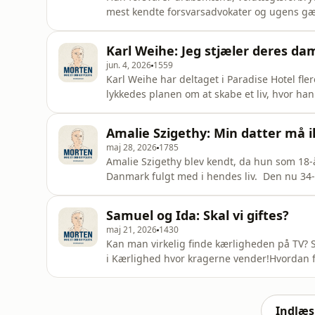
mest kendte forsvarsadvokater og ugens gæst 
om livet i retssalene, om truslerne hun modt
mennesker, der har begået nogle af de mest
Karl Weihe: Jeg stjæler deres da
egentlig et menne
jun. 4, 2026
1559
Karl Weihe har deltaget i Paradise Hotel fl
lykkedes planen om at skabe et liv, hvor han
fortæller Karl om livet efter Paradise, om 
efter sin bedstefars død. Der bliver også tal
Amalie Szigethy: Min datter må i
sangene “
maj 28, 2026
1785
Amalie Szigethy blev kendt, da hun som 18-å
Danmark fulgt med i hendes liv. Den nu 34-å
som mor til to og om op og nedture ved at væ
også om tv, og om der måske er noget nyt på
Samuel og Ida: Skal vi giftes?
maj 21, 2026
1430
Kan man virkelig finde kærligheden på TV? 
i Kærlighed hvor kragerne vender!Hvordan f
med en anden kvinde og mærkelige rygter p
Indlæs 