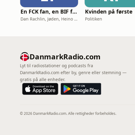
En FCK fan, en BIF fan og en AGF fan går ind på en bar
Kvinden på første
Dan Rachlin, Jøden, Heino Hansen
Politiken
DanmarkRadio.com
Lyt til radiostationer og podcasts fra
DanmarkRadio.com efter by, genre eller stemning —
gratis på alle enheder.
© 2026 DanmarkRadio.com. Alle rettigheder forbeholdes.