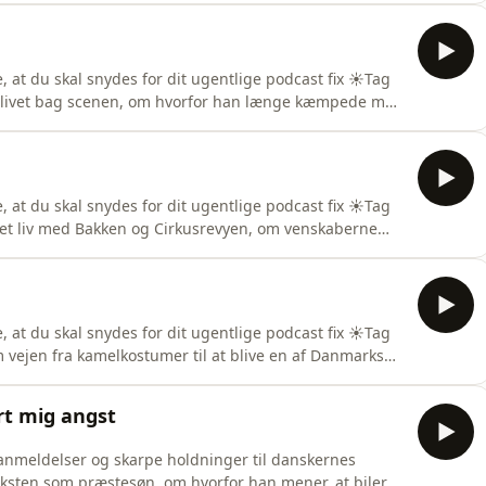
nd bare underholdning.
 at du skal snydes for dit ugentlige podcast fix ☀️Tag
om livet bag scenen, om hvorfor han længe kæmpede med
 om den rejse til Nepal, der gav ham en helt ny glæde ved
 at du skal snydes for dit ugentlige podcast fix ☀️Tag
m et liv med Bakken og Cirkusrevyen, om venskaberne
lt særlige fællesskab, der har gjort stedet til noget
ring samarbejdet med broren Adam Price og hvordan
 at du skal snydes for dit ugentlige podcast fix ☀️Tag
m vejen fra kamelkostumer til at blive en af Danmarks
entlig med at stå i spidsen for nogle af landets
rt mig angst
lanmeldelser og skarpe holdninger til danskernes
ksten som præstesøn, om hvorfor han mener, at biler