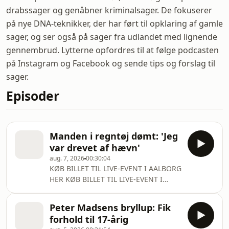
drabssager og genåbner kriminalsager. De fokuserer
på nye DNA-teknikker, der har ført til opklaring af gamle
sager, og ser også på sager fra udlandet med lignende
gennembrud. Lytterne opfordres til at følge podcasten
på Instagram og Facebook og sende tips og forslag til
sager.
Episoder
Manden i regntøj dømt: 'Jeg
var drevet af hævn'
aug. 7, 2026
00:30:04
KØB BILLET TIL LIVE-EVENT I AALBORG
HER KØB BILLET TIL LIVE-EVENT I
HADERSLEV HER En tidlig morgen
opsøger en mand i regntøj et ungt
Peter Madsens bryllup: Fik
ægtepar på deres landejendom i
forhold til 17-årig
Vinding. Han angriber manden, men