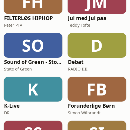
FH
JM
FILTERLØS HIPHOP
Jul med Jul paa
Peter PTA
Teddy Tofte
SO
D
Sound of Green - Stories from Denmark's green transition
Debat
State of Green
RADIO IIII
K
FB
K-Live
Forunderlige Børn
DR
Simon Wilbrandt