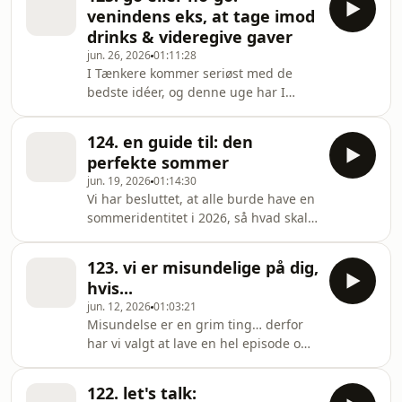
prøver at finde noget godt ved alle de
kategorier
venindens eks, at tage imod
ting, vi normalt ikke kan fordrage.
drinks & videregive gaver
Nogle er heldigvis overraskende
jun. 26, 2026
01:11:28
nemme… men ved et par stykker skal
I Tænkere kommer seriøst med de
vi godt nok grave liiiidt dybere 😭
bedste idéer, og denne uge har I
Heldigvis kan Fisker altid få drejet det
sendt os en masse dilemmaer,
over på en øvelse i tålmodighed og
situationer og hot takes, som vi skal
124. en guide til: den
afgøre én gang for alle: Go eller no-
perfekte sommer
go?🤷🏻‍♀️ Er det okay at gemme sig i
jun. 19, 2026
01:14:30
supermarkedet, når man ser nogen,
Vi har besluttet, at alle burde have en
man ikke gider snakke med?🫣 Er det
sommeridentitet i 2026, så hvad skal
fair at dele madbudgettet 50/50, når
din være? 🌞🍓⛱️ En sommersang 🎶
kæresten spiser dobbelt så meget?🍖
Et sommerspil 🎲 En sommeremoji 🍋
Og hvad er egentlig reglerne for at
123. vi er misundelige på dig,
Og vigtigst af alt: Hvad hedder din
tage imod drinks i
hvis...
selvopfundne sommersignaturdrink,
jun. 12, 2026
01:03:21
der matcher din energi? Er du måske
Misundelse er en grim ting… derfor
en Spontaneous Sour eller en Main
har vi valgt at lave en hel episode om
Character Margarita? 🍹 Der er INTET,
den, hehe. Vi kan jo ikke alle have det
der er for cringe her!😌 Hvis I spørger
hele, og nogle gange virker græsset
os, så bliver den perfekte sommer
122. let's talk:
bare lidt grønnere på den anden side.