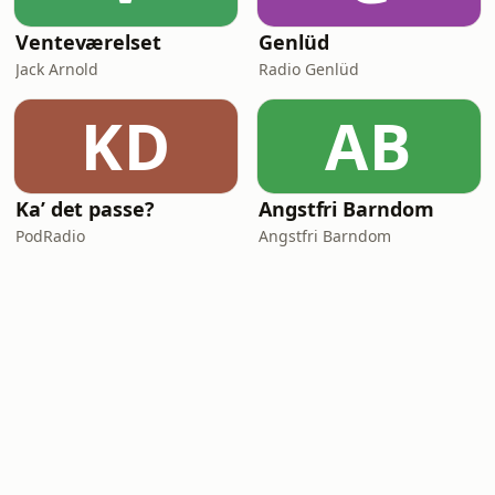
Venteværelset
Genlüd
Jack Arnold
Radio Genlüd
KD
AB
Ka’ det passe?
Angstfri Barndom
PodRadio
Angstfri Barndom