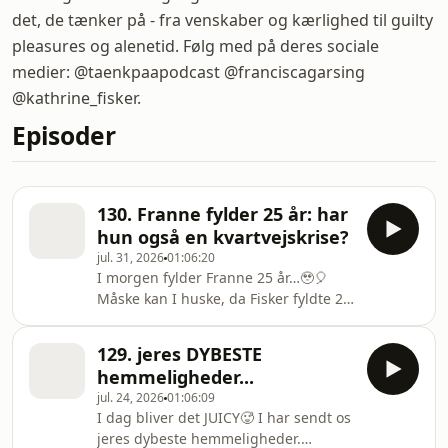
det, de tænker på - fra venskaber og kærlighed til guilty
pleasures og alenetid. Følg med på deres sociale
medier: @taenkpaapodcast @franciscagarsing
@kathrine_fisker.
Episoder
130. Franne fylder 25 år: har
hun også en kvartvejskrise?
jul. 31, 2026
01:06:20
I morgen fylder Franne 25 år…🥹🎈
Måske kan I huske, da Fisker fyldte 25.
En alder, der satte gang i en masse
tanker om karriere, bolig, børn og
129. jeres DYBESTE
følelsen af, om man nu var "langt
hemmeligheder...
nok" i livet i forhold til det, man
jul. 24, 2026
01:06:09
engang havde forestillet sig. Det
I dag bliver det JUICY🥵 I har sendt os
endte med lidt af en kvartvejskrise.
jeres dybeste hemmeligheder.
Halvandet år senere følger vi op på