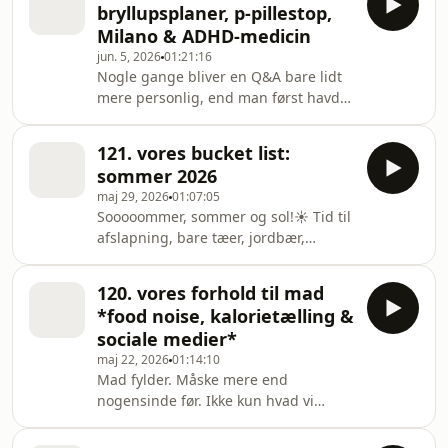
nemlig
bryllupsplaner, p-pillestop,
Vi er SÅ misundelige på dig, hvis du
Milano & ADHD-medicin
kan finde ud af at handle ind til mere
jun. 5, 2026
01:21:16
end én dag ad gangen. Hvorfor er det
Nogle gange bliver en Q&A bare lidt
så svært? Det kan vi selvfølgelig øve
mere personlig, end man først havde
os på, men ting som tykt, shiny hår og
regnet med
lange stænger er strak
121. vores bucket list:
sommer 2026
maj 29, 2026
01:07:05
Sooooommer, sommer og sol!☀️ Tid til
afslapning, bare tæer, jordbær,
hængekøjer, is og alt det andet, vi har
ventet på hele året. Vi er enige om, at
120. vores forhold til mad
denne sommer skal romantiseres.
*food noise, kalorietælling &
Ikke på den der iced matcha ved
sociale medier*
Islands Brygge-måde, men mere på
maj 22, 2026
01:14:10
den måde, vi husker fra
Mad fylder. Måske mere end
barndommen: lavt tempo, få planer,
nogensinde før. Ikke kun hvad vi
et vattæppe på græsset i haven, friske
spiser, men hvordan vi tænker om det.
danske jordbær og ærter. Vi kan
Særligt på sociale medier er mad
næsten ikke vente! Men