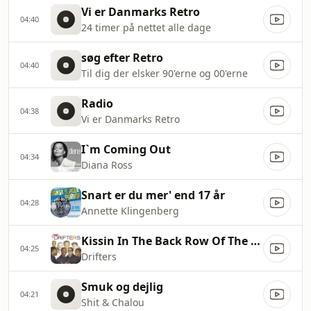
Vi er Danmarks Retro
04:40
24 timer på nettet alle dage
søg efter Retro
04:40
Til dig der elsker 90'erne og 00'erne
Radio
04:38
Vi er Danmarks Retro
I`m Coming Out
04:34
Diana Ross
Snart er du mer' end 17 år
04:28
Annette Klingenberg
Kissin In The Back Row Of The Movies
04:25
Drifters
Smuk og dejlig
04:21
Shit & Chalou