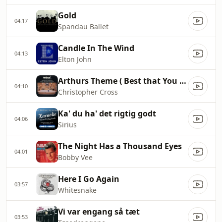
Gold
04:17
Spandau Ballet
Candle In The Wind
04:13
Elton John
Arthurs Theme ( Best that You Can Do )
04:10
Christopher Cross
Ka' du ha' det rigtig godt
04:06
Sirius
The Night Has a Thousand Eyes
04:01
Bobby Vee
Here I Go Again
03:57
Whitesnake
Vi var engang så tæt
03:53