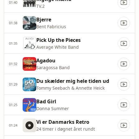
01:40
TV.2
Bjerre
01:38
Bent Fabricius
Pick Up the Pieces
01:35
Average White Band
Agadou
01:32
Saragossa Band
Du skælder mig hele tiden ud
01:29
Tommy Seebach & Annette Heick
Bad Girl
01:25
Donna Summer
Vi er Danmarks Retro
01:24
24 timer i døgnet året rundt