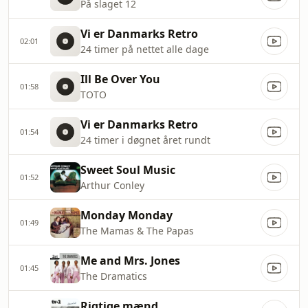
På slaget 12
Vi er Danmarks Retro
02:01
24 timer på nettet alle dage
Ill Be Over You
01:58
TOTO
Vi er Danmarks Retro
01:54
24 timer i døgnet året rundt
Sweet Soul Music
01:52
Arthur Conley
Monday Monday
01:49
The Mamas & The Papas
Me and Mrs. Jones
01:45
The Dramatics
Rigtige mænd