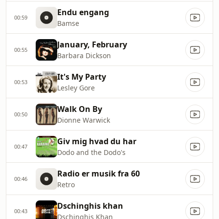
Endu engang
00:59
Bamse
January, February
00:55
Barbara Dickson
It's My Party
00:53
Lesley Gore
Walk On By
00:50
Dionne Warwick
Giv mig hvad du har
00:47
Dodo and the Dodo's
Radio er musik fra 60
00:46
Retro
Dschinghis khan
00:43
Dschinghis Khan