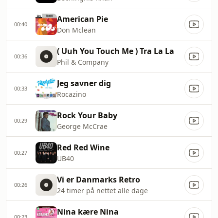
American Pie
00:40
Don Mclean
( Uuh You Touch Me ) Tra La La
00:36
Phil & Company
Jeg savner dig
00:33
Rocazino
Rock Your Baby
00:29
George McCrae
Red Red Wine
00:27
UB40
Vi er Danmarks Retro
00:26
24 timer på nettet alle dage
Nina kære Nina
00:23