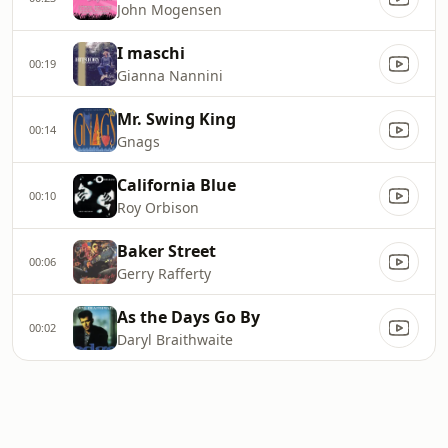
John Mogensen
I maschi
00:19
Gianna Nannini
Mr. Swing King
00:14
Gnags
California Blue
00:10
Roy Orbison
Baker Street
00:06
Gerry Rafferty
As the Days Go By
00:02
Daryl Braithwaite