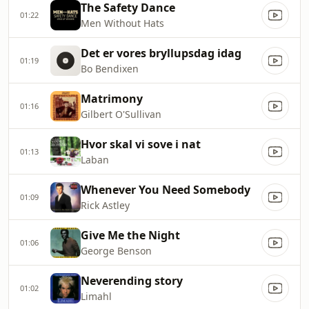
The Safety Dance
01:22
Men Without Hats
Det er vores bryllupsdag idag
01:19
Bo Bendixen
Matrimony
01:16
Gilbert O'Sullivan
Hvor skal vi sove i nat
01:13
Laban
Whenever You Need Somebody
01:09
Rick Astley
Give Me the Night
01:06
George Benson
Neverending story
01:02
Limahl