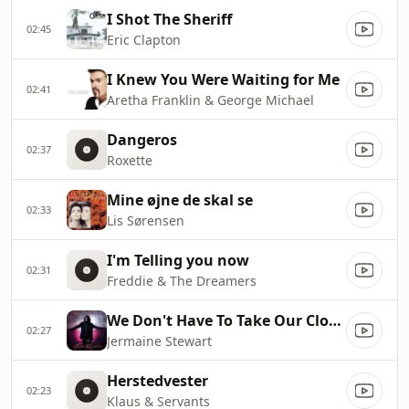
I Shot The Sheriff
02:45
Eric Clapton
I Knew You Were Waiting for Me
02:41
Aretha Franklin & George Michael
Dangeros
02:37
Roxette
Mine øjne de skal se
02:33
Lis Sørensen
I'm Telling you now
02:31
Freddie & The Dreamers
We Don't Have To Take Our Clothes Off
02:27
Jermaine Stewart
Herstedvester
02:23
Klaus & Servants