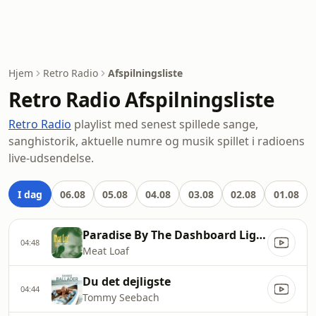
Hjem
Retro Radio
Afspilningsliste
Retro Radio Afspilningsliste
Retro Radio
playlist med senest spillede sange,
sanghistorik, aktuelle numre og musik spillet i radioens
live-udsendelse.
I dag
06.08
05.08
04.08
03.08
02.08
01.08
Paradise By The Dashboard Light
04:48
Meat Loaf
Du det dejligste
04:44
Tommy Seebach