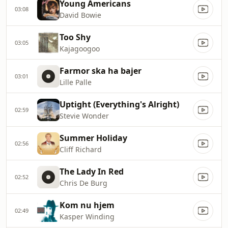
Young Americans
03:08
David Bowie
Too Shy
03:05
Kajagoogoo
Farmor ska ha bajer
03:01
Lille Palle
Uptight (Everything's Alright)
02:59
Stevie Wonder
Summer Holiday
02:56
Cliff Richard
The Lady In Red
02:52
Chris De Burg
Kom nu hjem
02:49
Kasper Winding