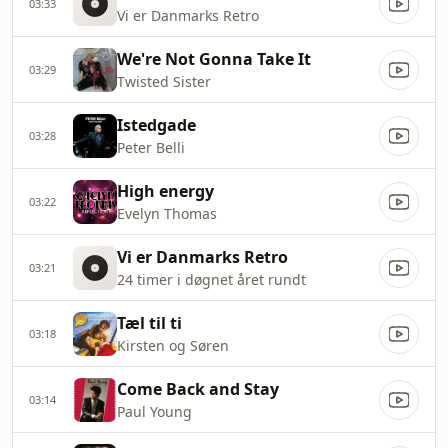
03:33
Vi er Danmarks Retro
We're Not Gonna Take It
03:29
Twisted Sister
Istedgade
03:28
Peter Belli
High energy
03:22
Evelyn Thomas
Vi er Danmarks Retro
03:21
24 timer i døgnet året rundt
Tæl til ti
03:18
Kirsten og Søren
Come Back and Stay
03:14
Paul Young