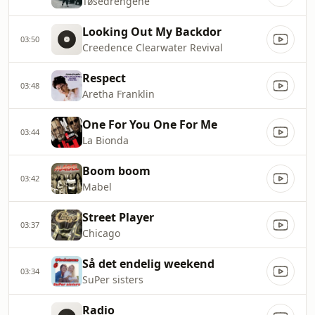
Tøsedrengene
Looking Out My Backdor
03:50
Creedence Clearwater Revival
Respect
03:48
Aretha Franklin
One For You One For Me
03:44
La Bionda
Boom boom
03:42
Mabel
Street Player
03:37
Chicago
Så det endelig weekend
03:34
SuPer sisters
Radio