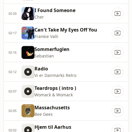
I Found Someone
02:20
Cher
Can't Take My Eyes Off You
02:17
Frankie Valli
Sommerfuglen
02:16
Sebastian
Radio
02:12
Vi er Danmarks Retro
Teardrops ( intro )
02:07
Womack & Womack
Massachusetts
02:05
Bee Gees
Hjem til Aarhus
02:02