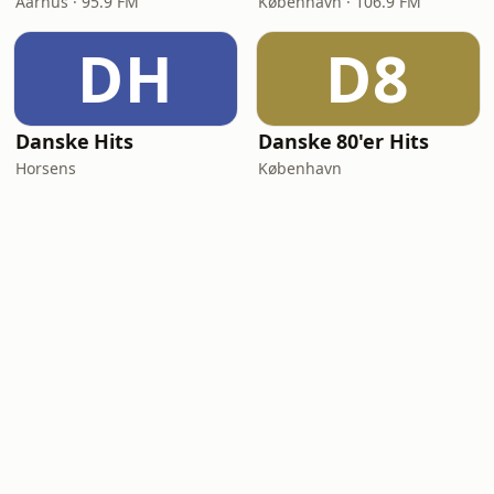
Aarhus · 95.9 FM
København · 106.9 FM
DH
D8
Danske Hits
Danske 80'er Hits
Horsens
København