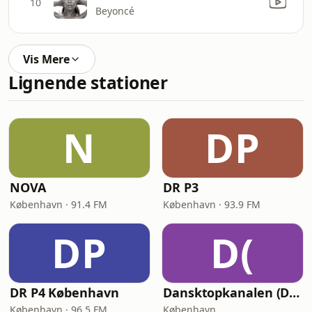
10
Beyoncé
Vis Mere
Lignende stationer
N
DP
NOVA
DR P3
København · 91.4 FM
København · 93.9 FM
DP
D(
DR P4 København
Dansktopkanalen (DK4 Dansktop)
København · 96.5 FM
København