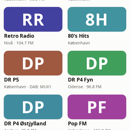
RR
8H
Retro Radio
80's Hits
Nivå · 104.7 FM
København
DP
DP
DR P5
DR P4 Fyn
København · DAB: MUX1
Odense · 96.8 FM
DP
PF
DR P4 Østjylland
Pop FM