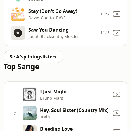
Stay (Don't Go Away)
11:57
David Guetta, RAYE
Saw You Dancing
11:48
Jonah Blacksmith, Mekdes
Se Afspilningsliste
Top Sange
I Just Might
1
Bruno Mars
Hey, Soul Sister (Country Mix)
2
Train
Bleeding Love