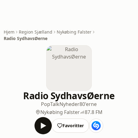
Hjem
Region Sjælland
Nykøbing Falster
Radio SydhavsØerne
Radio SydhavsØerne
Pop
Talk
Nyheder
80'erne
Nykøbing Falster
87.8 FM
Favoritter