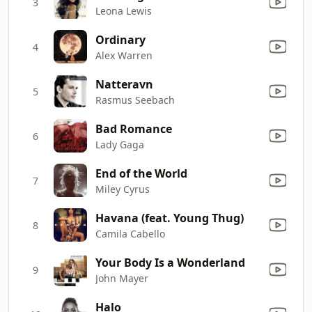
3
Leona Lewis
Ordinary
4
Alex Warren
Natteravn
5
Rasmus Seebach
Bad Romance
6
Lady Gaga
End of the World
7
Miley Cyrus
Havana (feat. Young Thug)
8
Camila Cabello
Your Body Is a Wonderland
9
John Mayer
Halo