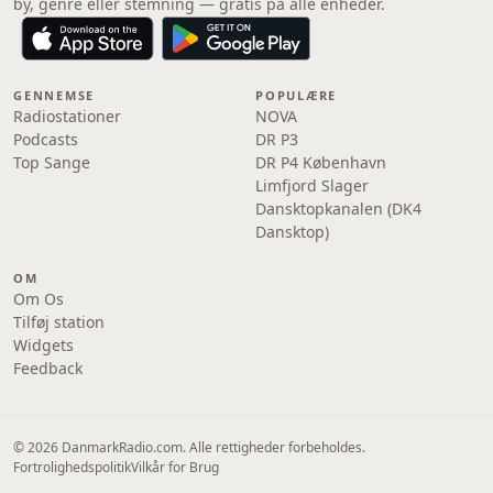
by, genre eller stemning — gratis på alle enheder.
GENNEMSE
POPULÆRE
Radiostationer
NOVA
Podcasts
DR P3
Top Sange
DR P4 København
Limfjord Slager
Dansktopkanalen (DK4
Dansktop)
OM
Om Os
Tilføj station
Widgets
Feedback
© 2026 DanmarkRadio.com. Alle rettigheder forbeholdes.
Fortrolighedspolitik
Vilkår for Brug