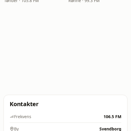
Tønder · 105.8 FM
Rønne · 99.3 FM
Kontakter
Frekvens
106.5 FM
By
Svendborg