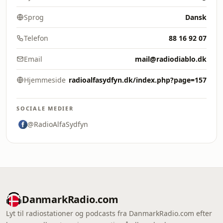
Sprog
Dansk
Telefon
88 16 92 07
Email
mail@radiodiablo.dk
Hjemmeside
radioalfasydfyn.dk/index.php?page=157
SOCIALE MEDIER
@RadioAlfaSydfyn
DanmarkRadio.com
Lyt til radiostationer og podcasts fra DanmarkRadio.com efter