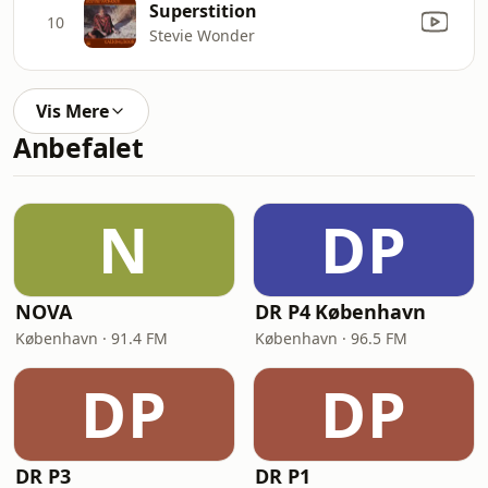
Superstition
10
Stevie Wonder
Vis Mere
Anbefalet
N
DP
NOVA
DR P4 København
København · 91.4 FM
København · 96.5 FM
DP
DP
DR P3
DR P1