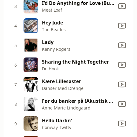
I'd Do Anything for Love (But I Won't Do That) [Single Edit]
3
Meat Loaf
Hey Jude
4
The Beatles
Lady
5
Kenny Rogers
Sharing the Night Together
6
Dr. Hook
Kære Lillesøster
7
Danser Med Drenge
Før du banker på (Akustisk bonus-track)
8
Anne Marie Lindegaard
Hello Darlin'
9
Conway Twitty