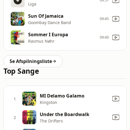
09:57
Liga
Sun Of Jamaica
09:45
Goombay Dance Band
Sommer I Europa
09:40
Rasmus Nøhr
Se Afspilningsliste
Top Sange
MI Delamo Galamo
1
Kingston
Under the Boardwalk
2
The Drifters