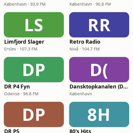
København · 93.9 FM
København · 90.8 FM
LS
RR
Limfjord Slager
Retro Radio
Erslev · 107.3 FM
Nivå · 104.7 FM
DP
D(
DR P4 Fyn
Dansktopkanalen (DK4 Dansktop)
Odense · 96.8 FM
København
DP
8H
DR P5
80's Hits