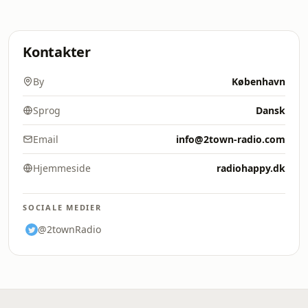
Kontakter
By
København
Sprog
Dansk
Email
info@2town-radio.com
Hjemmeside
radiohappy.dk
SOCIALE MEDIER
@2townRadio