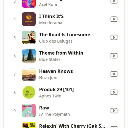
3
Axel Kühn
I Think It'S
4
Moodorama
The Road Is Lonesome
5
Club des Belugas
Theme from Within
6
Blue States
Heaven Knows
7
Nova June
Produk 29 [101]
8
Aphex Twin
Raw
9
IV The Polymath
Relaxin' With Cherry (Gak Sato Pre-Echo Mix)