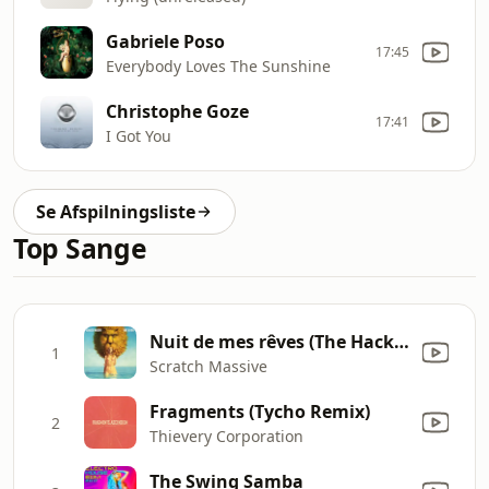
Gabriele Poso
17:45
Everybody Loves The Sunshine
Christophe Goze
17:41
I Got You
Se Afspilningsliste
Top Sange
Nuit de mes rêves (The Hacker Remix)
1
Scratch Massive
Fragments (Tycho Remix)
2
Thievery Corporation
The Swing Samba