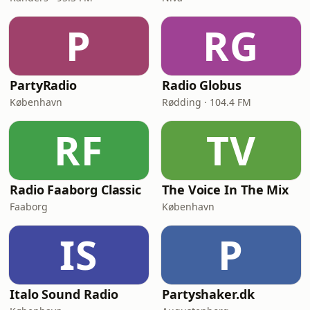
P
RG
PartyRadio
Radio Globus
København
Rødding · 104.4 FM
RF
TV
Radio Faaborg Classic
The Voice In The Mix
Faaborg
København
IS
P
Italo Sound Radio
Partyshaker.dk