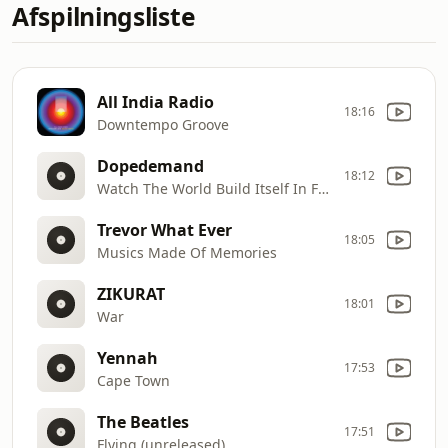
Afspilningsliste
All India Radio
18:16
Downtempo Groove
Dopedemand
18:12
Watch The World Build Itself In Front Of You
Trevor What Ever
18:05
Musics Made Of Memories
ZIKURAT
18:01
War
Yennah
17:53
Cape Town
The Beatles
17:51
Flying (unreleased)