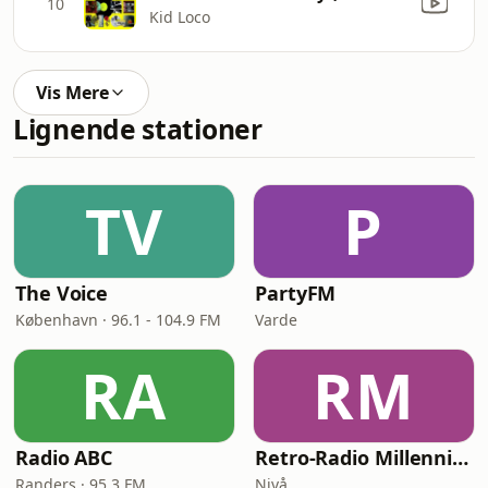
10
Kid Loco
Vis Mere
Lignende stationer
TV
P
The Voice
PartyFM
København · 96.1 - 104.9 FM
Varde
RA
RM
Radio ABC
Retro-Radio Millennium
Randers · 95.3 FM
Nivå