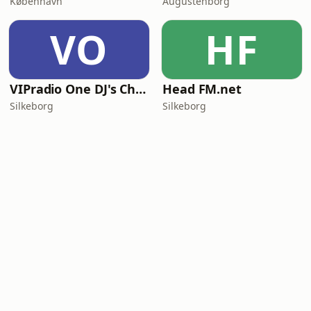
København
Augustenborg
VO
HF
VIPradio One DJ's Choice
Head FM.net
Silkeborg
Silkeborg