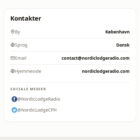
Kontakter
By
København
Sprog
Dansk
Email
contact@nordiclodgeradio.com
Hjemmeside
nordiclodgeradio.com
SOCIALE MEDIER
@NordicLodgeRadio
@NordicLodgeCPH