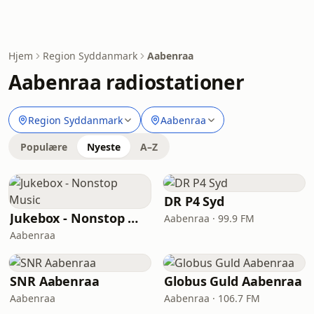
Hjem
Region Syddanmark
Aabenraa
Aabenraa radiostationer
Region Syddanmark
Aabenraa
Populære
Nyeste
A–Z
DR P4 Syd
Jukebox - Nonstop Music
Aabenraa · 99.9 FM
Aabenraa
SNR Aabenraa
Globus Guld Aabenraa
Aabenraa
Aabenraa · 106.7 FM