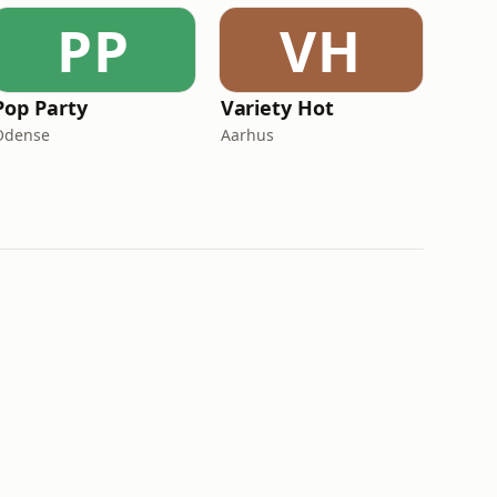
PP
VH
Pop Party
Variety Hot
Odense
Aarhus