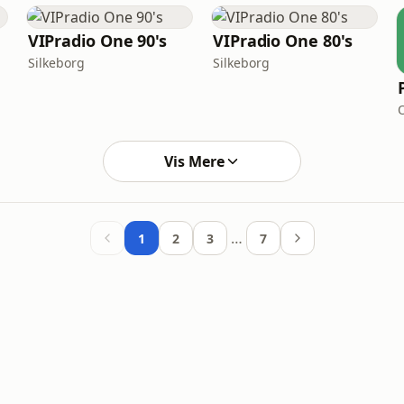
VIPradio One 90's
VIPradio One 80's
Silkeborg
Silkeborg
Vis Mere
…
1
2
3
7