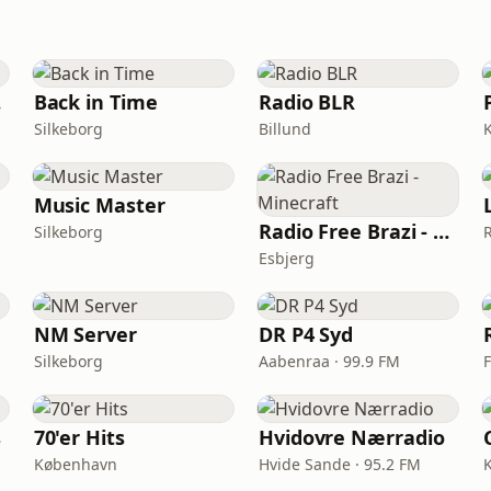
R)
Back in Time
Radio BLR
Silkeborg
Billund
Music Master
Radio Free Brazi - Minecraft
Silkeborg
Esbjerg
NM Server
DR P4 Syd
Silkeborg
Aabenraa · 99.9 FM
s
70'er Hits
Hvidovre Nærradio
København
Hvide Sande · 95.2 FM