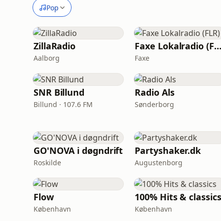
Pop
ZillaRadio
Faxe Lokalradio (FL
Aalborg
Faxe
SNR Billund
Radio Als
Billund · 107.6 FM
Sønderborg
GO'NOVA i døgndrift
Partyshaker.dk
Roskilde
Augustenborg
Flow
100% Hits & classic
København
København