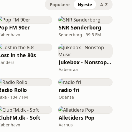
Populære
Nyeste
A–Z
Pop FM 90er
SNR Sønderborg
København
Sønderborg · 99.5 FM
Lost in the 80s
Jukebox - Nonstop Music
Randers
Aabenraa
Radio Rollo
radio fri
Faxe · 104.7 FM
Odense
ClubFM.dk - Soft
Alletiders Pop
København
Aarhus