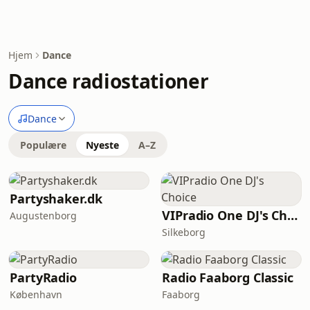
Hjem
Dance
Dance radiostationer
Dance
Populære
Nyeste
A–Z
Partyshaker.dk
VIPradio One DJ's Choice
Augustenborg
Silkeborg
PartyRadio
Radio Faaborg Classic
København
Faaborg