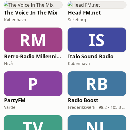
The Voice In The Mix
Head FM.net
København
Silkeborg
RM
IS
Retro-Radio Millennium
Italo Sound Radio
Nivå
København
P
RB
PartyFM
Radio Boost
Varde
Frederiksværk · 98.2 - 105.3 FM
TV
NL