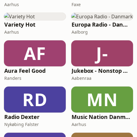
Aarhus
Faxe
Variety Hot
Europa Radio - Danmark
Aarhus
Aalborg
AF
J-
Aura Feel Good
Jukebox - Nonstop Music
Randers
Aabenraa
RD
MN
Radio Dexter
Music Nation Danmark
Nykøbing Falster
Aarhus